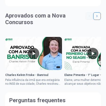
Aprovados com a Nova
Concursos
Charles Kelvin Friske - Banrisul
Elaine Pimenta - 1° Lugar - S
Pela influência da irmã que era estagiária
Elaine, uma mulher determinad
no INSS de sua cidade, Charles resolveu
alcançar seus objetivos não de
tentar o mundo dos concursos públicos,
ser uma mulher rural a
então co...
impedisse.Aprovada em dois co
Perguntas frequentes