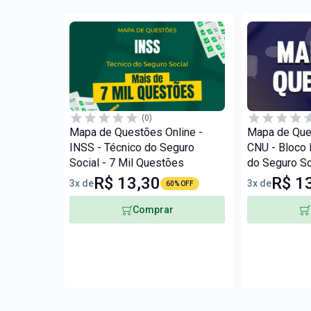
(0)
Mapa de Questões Online -
Mapa de Que
INSS - Técnico do Seguro
CNU - Bloco I
Social - 7 Mil Questões
do Seguro Soc
Questões
R$ 13,30
R$ 1
3x de
3x de
60% OFF
Comprar