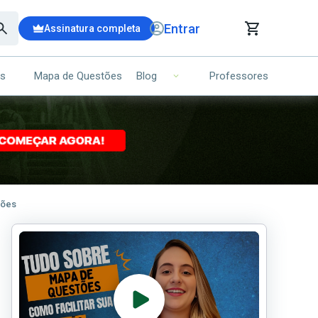
Entrar
Assinatura completa
is
Mapa de Questões
Professores
Blog
RRINHO DE COMPRAS
NS (00)
Ops!
Seu carrinho ainda está vazio.
tões
Voltar para a loja