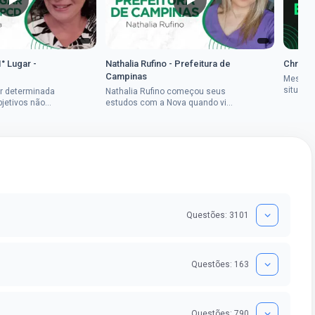
1° Lugar -
Nathalia Rufino - Prefeitura de
Chrysti
Campinas
Mesmo 
situaçã
r determinada
Nathalia Rufino começou seus
Chrysti
bjetivos não
estudos com a Nova quando viu
seus es
a mulher rural
uma oportunidade no concurso
tempo an
vada em dois
do Banco do Brasil, mesmo não
conseguindo...
Questões: 3101
Questões: 163
Questões: 790