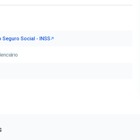
o Seguro Social - INSS
enciário
s