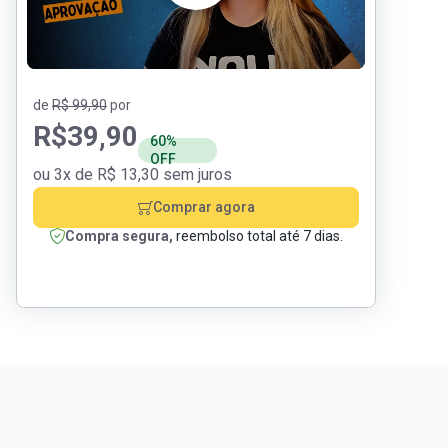
de
R$ 99,90
por
R$
39,90
60%
OFF
ou 3x de R$ 13,30 sem juros
Comprar agora
Compra segura,
reembolso total até 7 dias.