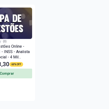
(0)
stões Online -
 - INSS - Analista
ial - 4 Mil
3,30
60% OFF
Comprar