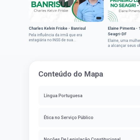
Charles Kelvin Friske - Banrisul
Elaine Pimenta - 
Seagri-DF
Pela influência da irmã que era
estagiária no INSS de sua
Elaine, uma mulhe
cidade, Charles resolveu tentar
a alcançar seus o
o mundo dos concursos
deixou que ser um
públicos, então co...
a impedisse.Apro
concurso...
Conteúdo do Mapa
Língua Portuguesa
Ética no Serviço Público
Noções De Legislação Constitucional