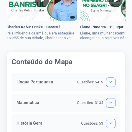
Charles Kelvin Friske - Banrisul
Elaine Pimenta - 1° Lugar - S
Pela influência da irmã que era estagiária
Elaine, uma mulher determinad
no INSS de sua cidade, Charles resolveu
alcançar seus objetivos não de
tentar o mundo dos concursos públicos,
ser uma mulher rural a
então co...
impedisse.Aprovada em dois co
Conteúdo do Mapa
Língua Portuguesa
Questões: 5415
Matemática
Questões: 3134
História Geral
Questões: 53