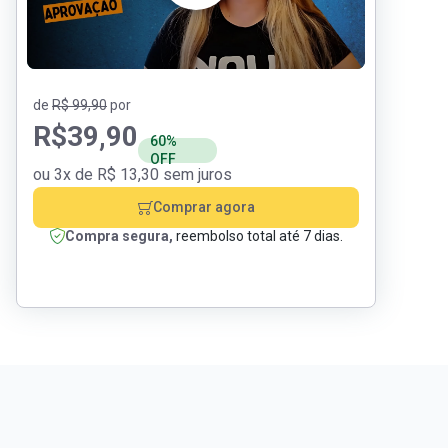
de
R$ 99,90
por
R$
39,90
60%
OFF
ou 3x de R$ 13,30 sem juros
Comprar agora
Compra segura,
reembolso total até 7 dias.