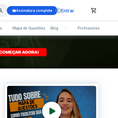
Entrar
Assinatura completa
is
Mapa de Questões
Professores
Blog
RRINHO DE COMPRAS
NS (00)
Ops!
Seu carrinho ainda está vazio.
Voltar para a loja