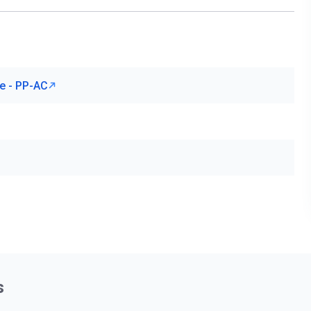
re - PP-AC
s