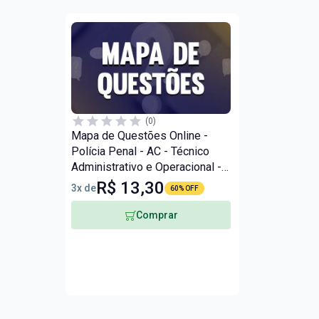
(0)
Mapa de Questões Online -
Polícia Penal - AC - Técnico
Administrativo e Operacional - 8
Mil Questões
R$ 13,30
3x de
60% OFF
Comprar