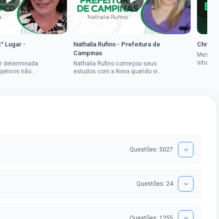
1° Lugar -
Nathalia Rufino - Prefeitura de
Chrysti
Campinas
Mesmo 
situaçã
r determinada
Nathalia Rufino começou seus
Chrysti
bjetivos não
estudos com a Nova quando viu
seus es
a mulher rural
uma oportunidade no concurso
tempo an
vada em dois
do Banco do Brasil, mesmo não
conseguindo...
Questões: 5027
Questões: 24
Questões: 1255