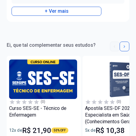
+ Ver mais
Ei, que tal complementar seus estudos?
(0)
(0)
Curso SES-SE - Técnico de
Apostila SES-DF 2026 -
Enfermagem
Especialista em Saúde
(Conhecimentos Gerais
R$ 21,90
R$ 10,38
12x de
5x de
50% OFF