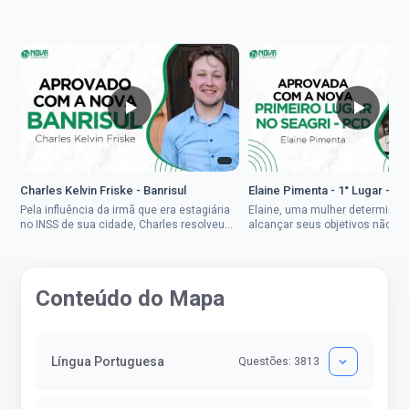
Charles Kelvin Friske - Banrisul
Elaine Pimenta - 1° Lugar - S
Pela influência da irmã que era estagiária
Elaine, uma mulher determinad
no INSS de sua cidade, Charles resolveu
alcançar seus objetivos não de
tentar o mundo dos concursos públicos,
ser uma mulher rural a
então co...
impedisse.Aprovada em dois co
Conteúdo do Mapa
Língua Portuguesa
Questões: 3813