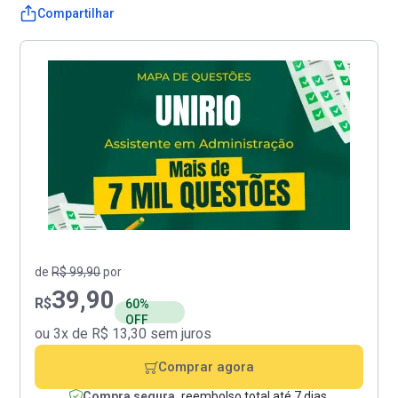
Compartilhar
de
R$ 99,90
por
39,90
R$
60%
OFF
ou 3x de R$ 13,30 sem juros
Comprar agora
Compra segura,
reembolso total até 7 dias.