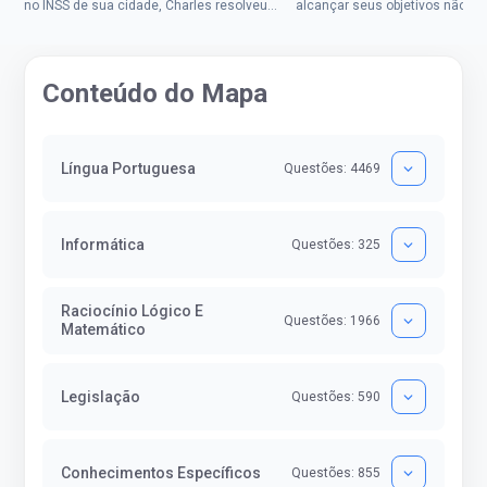
no INSS de sua cidade, Charles resolveu
alcançar seus objetivos não de
tentar o mundo dos concursos públicos,
ser uma mulher rural a
então co...
impedisse.Aprovada em dois co
Conteúdo do Mapa
Língua Portuguesa
Questões: 4469
Informática
Questões: 325
Raciocínio Lógico E
Questões: 1966
Matemático
Legislação
Questões: 590
Conhecimentos Específicos
Questões: 855