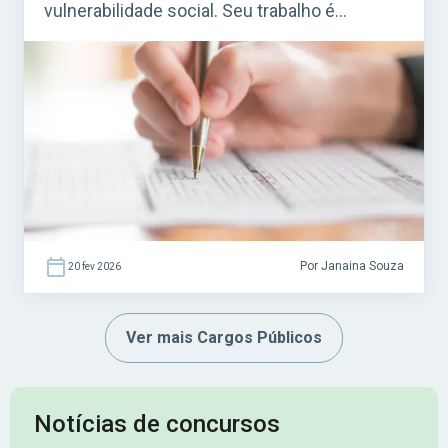
vulnerabilidade social. Seu trabalho é
essencial em programas de assistência
social mantidos por prefeituras e governos,
especialmente em Centros de Referência de
Assistência Social (CRAS) e em projetos
ligados ao SUAS (Sistema Único de
Assistência Social). Acesse agora o […]
Por Janaina Souza
20 fev 2026
Ver mais Cargos Públicos
Notícias de concursos