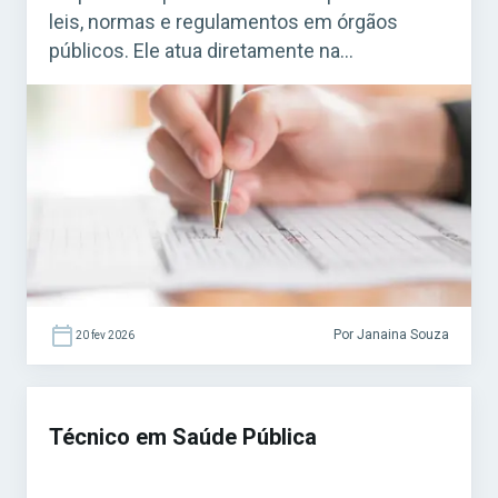
leis, normas e regulamentos em órgãos
públicos. Ele atua diretamente na
fiscalização de estabelecimentos, obras,
serviços e atividades que precisam seguir
regras específicas. Acesse agora o Curso
Grátis INSS 2026! O cargo é bastante comum
em concursos municipais e estaduais. Para
quem busca […]
Por Janaina Souza
20 fev 2026
Técnico em Saúde Pública