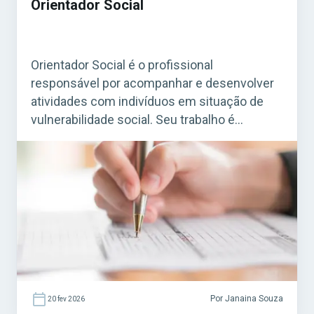
Orientador Social
Orientador Social é o profissional
responsável por acompanhar e desenvolver
atividades com indivíduos em situação de
vulnerabilidade social. Seu trabalho é
essencial em programas de assistência
social mantidos por prefeituras e governos,
especialmente em Centros de Referência de
Assistência Social (CRAS) e em projetos
ligados ao SUAS (Sistema Único de
Assistência Social). Acesse agora o […]
Por Janaina Souza
20 fev 2026