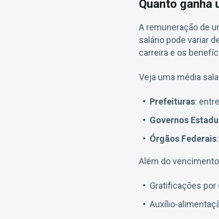
Quanto ganha u
A remuneração de 
salário pode variar d
carreira e os benefíc
Veja uma média salar
Prefeituras
: entr
Governos Estadu
Órgãos Federais
Além do vencimento-
Gratificações po
Auxílio-alimentaç