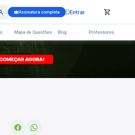
Entrar
Assinatura completa
is
Mapa de Questões
Professores
Blog
RRINHO DE COMPRAS
NS (00)
Ops!
Seu carrinho ainda está vazio.
Voltar para a loja