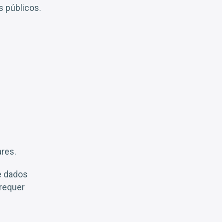
s públicos.
ares.
e dados
 requer