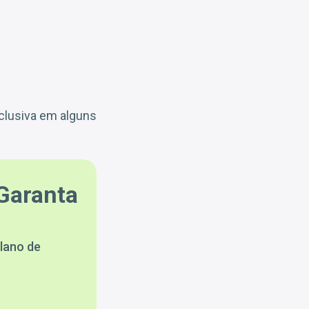
clusiva em alguns
Garanta
lano de