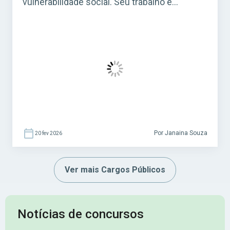
vulnerabilidade social. Seu trabalho é
essencial em programas de assistência
social mantidos por prefeituras e governos,
especialmente em Centros de Referência de
Assistência Social (CRAS) e em projetos
ligados ao SUAS (Sistema Único de
Assistência Social). Acesse agora o […]
Por Janaina Souza
20 fev 2026
Ver mais Cargos Públicos
Notícias de concursos