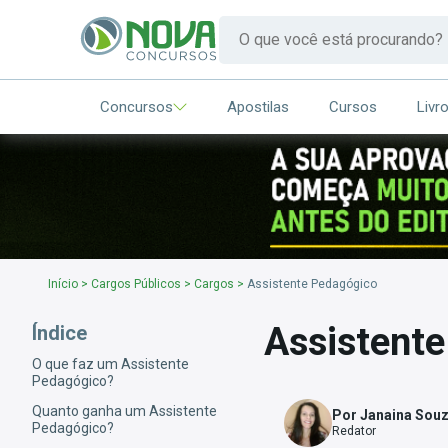
Concursos
Apostilas
Cursos
Livr
Início
>
Cargos Públicos
>
Cargos
>
Assistente Pedagógico
Assistent
Índice
O que faz um Assistente
Pedagógico?
Quanto ganha um Assistente
Por Janaina Sou
Pedagógico?
Redator