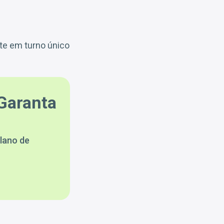
te em turno único
Garanta
lano de