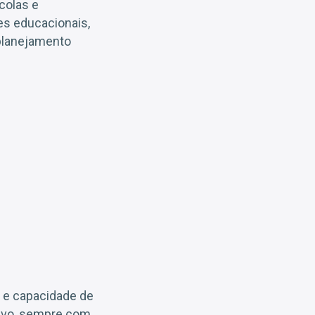
colas e
es educacionais,
 planejamento
 e capacidade de
tivo, sempre com