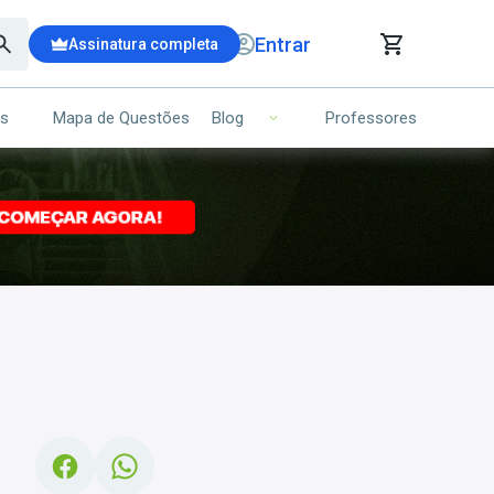
Entrar
Assinatura completa
is
Mapa de Questões
Professores
Blog
RRINHO DE COMPRAS
NS (00)
Ops!
Seu carrinho ainda está vazio.
Voltar para a loja