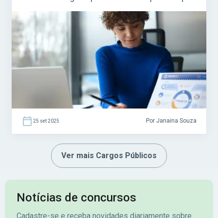
operam com sistemas informatizados. O
cargo tem ganhado destaque em concursos
públicos ligados a áreas tecnológicas e
financeiras, como o Banco do Brasil, a
Dataprev e outras instituições federais.
Acesse agora […]
Por Janaina Souza
25 set 2025
Ver mais Cargos Públicos
Notícias de concursos
Cadastre-se e receba novidades diariamente sobre