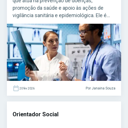
que atua na prevenção de doenças,
promoção da saúde e apoio às ações de
vigilância sanitária e epidemiológica. Ele é
fundamental para o funcionamento do
Sistema Único de Saúde (SUS). Acesse agora
o Curso Grátis INSS 2026! O cargo é bastante
procurado em concursos federais, estaduais
e municipais, […]
Por Janaina Souza
20 fev 2026
Orientador Social