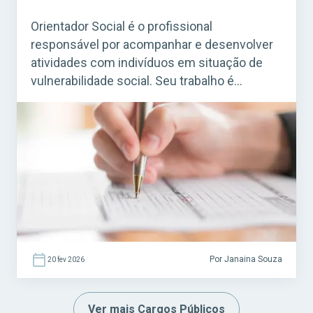
Orientador Social é o profissional
responsável por acompanhar e desenvolver
atividades com indivíduos em situação de
vulnerabilidade social. Seu trabalho é
essencial em programas de assistência
social mantidos por prefeituras e governos,
especialmente em Centros de Referência de
Assistência Social (CRAS) e em projetos
ligados ao SUAS (Sistema Único de
Assistência Social). Acesse agora o […]
Por Janaina Souza
20 fev 2026
Ver mais Cargos Públicos