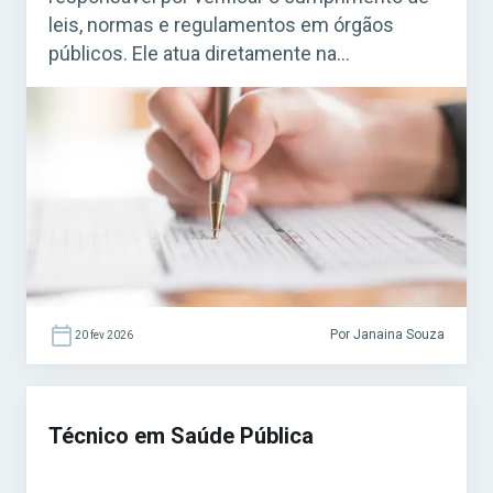
leis, normas e regulamentos em órgãos
públicos. Ele atua diretamente na
fiscalização de estabelecimentos, obras,
serviços e atividades que precisam seguir
regras específicas. Acesse agora o Curso
Grátis INSS 2026! O cargo é bastante comum
em concursos municipais e estaduais. Para
quem busca […]
Por Janaina Souza
20 fev 2026
Técnico em Saúde Pública