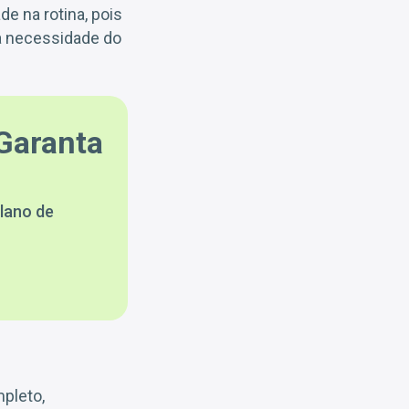
e na rotina, pois
 a necessidade do
Garanta
lano de
mpleto,