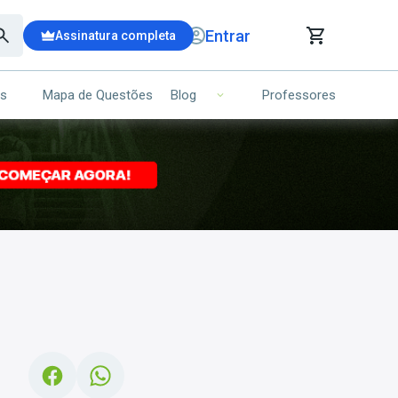
Entrar
Assinatura completa
is
Mapa de Questões
Professores
Blog
RRINHO DE COMPRAS
NS (00)
Ops!
Seu carrinho ainda está vazio.
Voltar para a loja