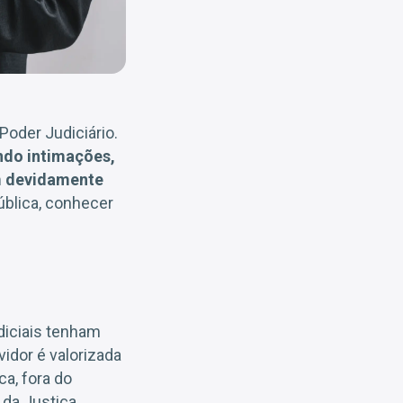
oder Judiciário.
ando intimações,
am devidamente
ública, conhecer
udiciais tenham
idor é valorizada
ca, fora do
 da Justiça.