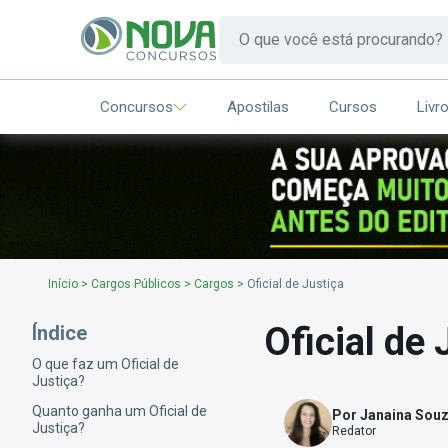
Concursos
Apostilas
Cursos
Livr
Início
>
Cargos Públicos
>
Cargos
>
Oficial de Justiça
Oficial de 
Índice
O que faz um Oficial de
Justiça?
Quanto ganha um Oficial de
Por Janaina Sou
Justiça?
Redator