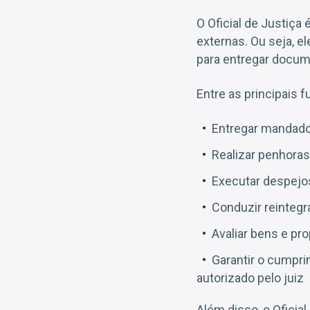
O Oficial de Justiça
externas. Ou seja, e
para entregar docume
Entre as principais 
Entregar mandados
Realizar penhora
Executar despejo
Conduzir reinteg
Avaliar bens e pr
Garantir o cumpri
autorizado pelo juiz
Além disso, o Oficia