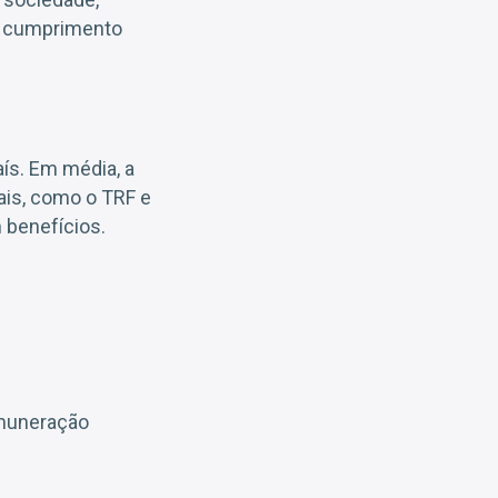
no cumprimento
aís. Em média, a
rais, como o TRF e
benefícios.
emuneração