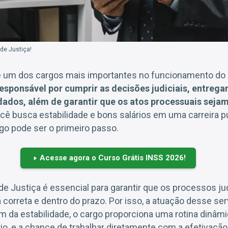
 de Justiça!
 um dos cargos mais importantes no funcionamento do P
esponsável por cumprir as decisões judiciais, entreg
dados, além de garantir que os atos processuais sej
ocê busca estabilidade e bons salários em uma carreira p
go pode ser o primeiro passo.
Acesse agora o Curso Grátis INSS 2026!
l de Justiça é essencial para garantir que os processos j
orreta e dentro do prazo. Por isso, a atuação desse serv
ém da estabilidade, o cargo proporciona uma rotina dinâmi
io, e a chance de trabalhar diretamente com a efetivação