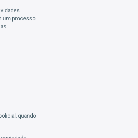
tividades
 em um processo
das.
olicial, quando
a sociedade,