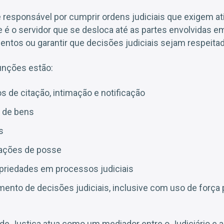
 é responsável por cumprir ordens judiciais que exigem a
le é o servidor que se desloca até as partes envolvidas
ntos ou garantir que decisões judiciais sejam respeita
funções estão:
 de citação, intimação e notificação
s de bens
s
rações de posse
opriedades em processos judiciais
mento de decisões judiciais, inclusive com uso de força p
l de Justiça atua como um mediador entre o Judiciário e 