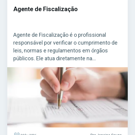
Agente de Fiscalização
Agente de Fiscalização é o profissional
responsável por verificar o cumprimento de
leis, normas e regulamentos em órgãos
públicos. Ele atua diretamente na
fiscalização de estabelecimentos, obras,
serviços e atividades que precisam seguir
regras específicas. Acesse agora o Curso
Grátis INSS 2026! O cargo é bastante comum
em concursos municipais e estaduais. Para
quem busca […]