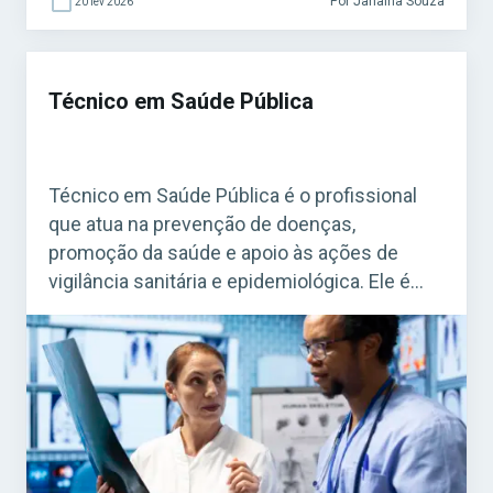
Por Janaina Souza
20 fev 2026
Técnico em Saúde Pública
Técnico em Saúde Pública é o profissional
que atua na prevenção de doenças,
promoção da saúde e apoio às ações de
vigilância sanitária e epidemiológica. Ele é
fundamental para o funcionamento do
Sistema Único de Saúde (SUS). Acesse agora
o Curso Grátis INSS 2026! O cargo é bastante
procurado em concursos federais, estaduais
e municipais, […]