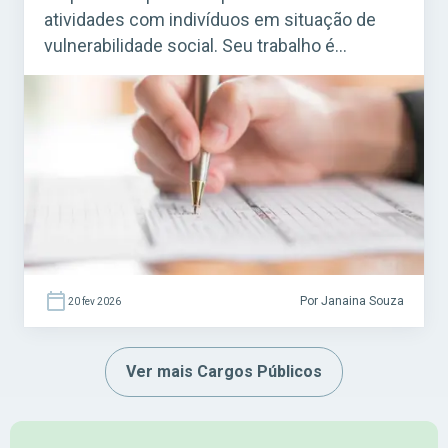
atividades com indivíduos em situação de
vulnerabilidade social. Seu trabalho é
essencial em programas de assistência
social mantidos por prefeituras e governos,
especialmente em Centros de Referência de
Assistência Social (CRAS) e em projetos
ligados ao SUAS (Sistema Único de
Assistência Social). Acesse agora o […]
Por Janaina Souza
20 fev 2026
Ver mais Cargos Públicos