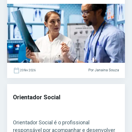
fundamental para o funcionamento do
Sistema Único de Saúde (SUS). Acesse agora
o Curso Grátis INSS 2026! O cargo é bastante
procurado em concursos federais, estaduais
e municipais, […]
Por Janaina Souza
20 fev 2026
Orientador Social
Orientador Social é o profissional
responsável por acompanhar e desenvolver