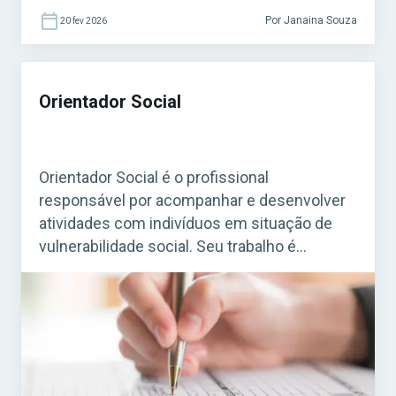
Por Janaina Souza
20 fev 2026
Orientador Social
Orientador Social é o profissional
responsável por acompanhar e desenvolver
atividades com indivíduos em situação de
vulnerabilidade social. Seu trabalho é
essencial em programas de assistência
social mantidos por prefeituras e governos,
especialmente em Centros de Referência de
Assistência Social (CRAS) e em projetos
ligados ao SUAS (Sistema Único de
Assistência Social). Acesse agora o […]