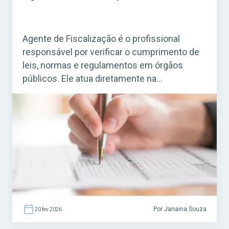
Agente de Fiscalização é o profissional
responsável por verificar o cumprimento de
leis, normas e regulamentos em órgãos
públicos. Ele atua diretamente na
fiscalização de estabelecimentos, obras,
serviços e atividades que precisam seguir
regras específicas. Acesse agora o Curso
Grátis INSS 2026! O cargo é bastante comum
em concursos municipais e estaduais. Para
quem busca […]
Por Janaina Souza
20 fev 2026