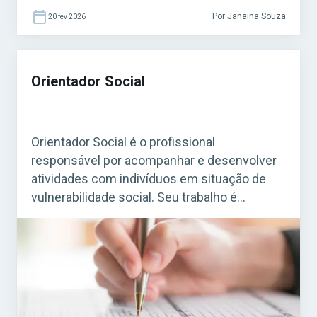
Por Janaina Souza
20 fev 2026
Orientador Social
Orientador Social é o profissional
responsável por acompanhar e desenvolver
atividades com indivíduos em situação de
vulnerabilidade social. Seu trabalho é
essencial em programas de assistência
social mantidos por prefeituras e governos,
especialmente em Centros de Referência de
Assistência Social (CRAS) e em projetos
ligados ao SUAS (Sistema Único de
Assistência Social). Acesse agora o […]