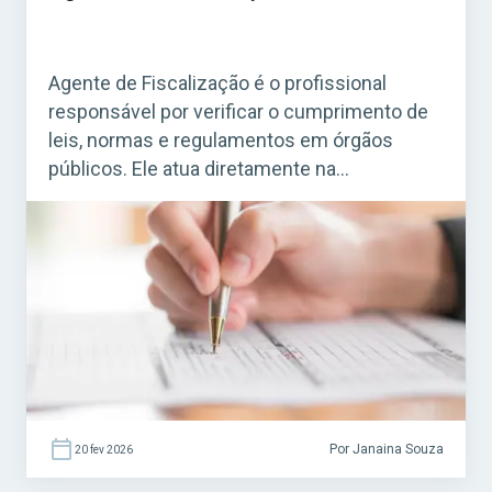
Agente de Fiscalização é o profissional
responsável por verificar o cumprimento de
leis, normas e regulamentos em órgãos
públicos. Ele atua diretamente na
fiscalização de estabelecimentos, obras,
serviços e atividades que precisam seguir
regras específicas. Acesse agora o Curso
Grátis INSS 2026! O cargo é bastante comum
em concursos municipais e estaduais. Para
quem busca […]
Por Janaina Souza
20 fev 2026