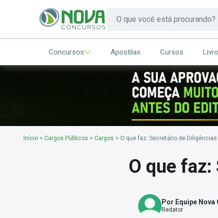
Concursos
Apostilas
Cursos
Livr
Início
>
Cargos Públicos
>
Cargos
>
O que faz: Secretário de Diligências
O que faz: 
Por Equipe Nova
Redator