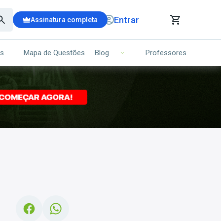
Entrar
Assinatura completa
is
Mapa de Questões
Professores
Blog
RRINHO DE COMPRAS
NS (00)
Ops!
Seu carrinho ainda está vazio.
Voltar para a loja