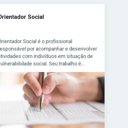
Orientador Social
Orientador Social é o profissional
responsável por acompanhar e desenvolver
atividades com indivíduos em situação de
vulnerabilidade social. Seu trabalho é
essencial em programas de assistência
social mantidos por prefeituras e governos,
especialmente em Centros de Referência
de Assistência Social (CRAS) e em projetos
ligados ao SUAS (Sistema Único de
Assistência Social). Acesse agora o […]