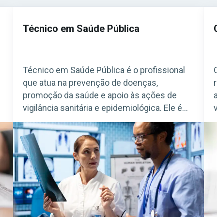
Técnico em Saúde Pública
Técnico em Saúde Pública é o profissional
que atua na prevenção de doenças,
promoção da saúde e apoio às ações de
vigilância sanitária e epidemiológica. Ele é
fundamental para o funcionamento do
Sistema Único de Saúde (SUS). Acesse
agora o Curso Grátis INSS 2026! O cargo é
bastante procurado em concursos federais,
estaduais e municipais, […]