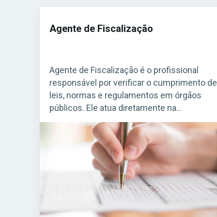
Agente de Fiscalização
Agente de Fiscalização é o profissional
responsável por verificar o cumprimento de
leis, normas e regulamentos em órgãos
públicos. Ele atua diretamente na
fiscalização de estabelecimentos, obras,
serviços e atividades que precisam seguir
regras específicas. Acesse agora o Curso
Grátis INSS 2026! O cargo é bastante
comum em concursos municipais e
estaduais. Para quem busca […]