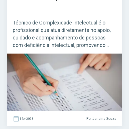
Técnico de Complexidade Intelectual é o
profissional que atua diretamente no apoio,
cuidado e acompanhamento de pessoas
com deficiência intelectual, promovendo
inclusão, autonomia e qualidade de vida. O
cargo é comum em concursos públicos das
áreas de saúde, assistência social e
educação, principalmente em prefeituras e
governos estaduais. Acesse agora o Curso
Grátis INSS 2026! […]
Por Janaina Souza
4 fev 2026