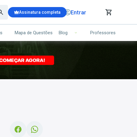
Entrar
Assinatura completa
is
Mapa de Questões
Professores
Blog
RRINHO DE COMPRAS
NS (00)
Ops!
Seu carrinho ainda está vazio.
Voltar para a loja