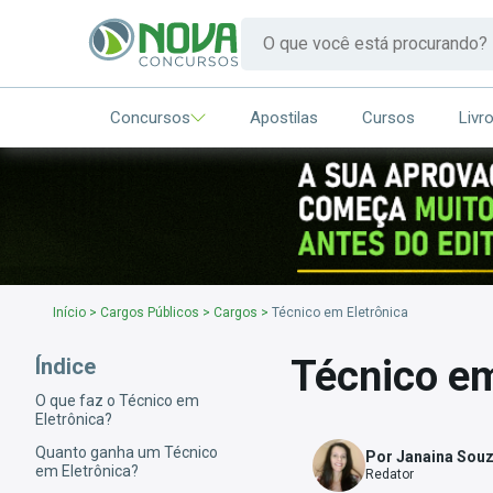
Concursos
Apostilas
Cursos
Livr
Início
>
Cargos Públicos
>
Cargos
>
Técnico em Eletrônica
Técnico em
Índice
O que faz o Técnico em
Eletrônica?
Quanto ganha um Técnico
Por Janaina Sou
em Eletrônica?
Redator