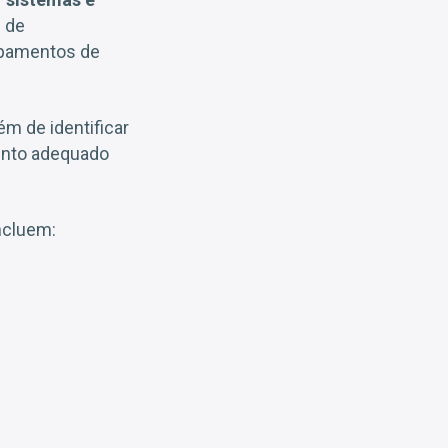
m de
ipamentos de
lém de identificar
mento adequado
ncluem: