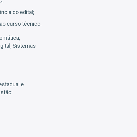
C;
cia do edital;
ao curso técnico.
emática,
gital, Sistemas
estadual e
estão: