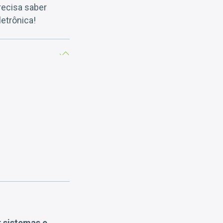
recisa saber
letrônica!
r sistemas e