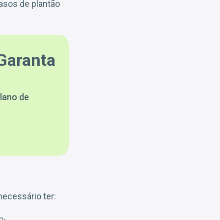
asos de plantão
Garanta
lano de
ecessário ter: