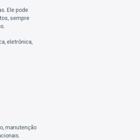
as. Ele pode
tos, sempre
s.
, eletrônica,
lho, manutenção
acionais.