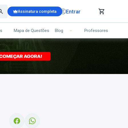
Entrar
Assinatura completa
is
Mapa de Questões
Professores
Blog
RRINHO DE COMPRAS
NS (00)
Ops!
Seu carrinho ainda está vazio.
Voltar para a loja