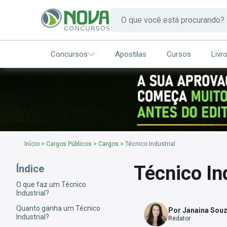
Concursos
Apostilas
Cursos
Livr
Início
>
Cargos Públicos
>
Cargos
>
Técnico Industrial
Técnico In
Índice
O que faz um Técnico
Industrial?
Quanto ganha um Técnico
Por Janaina Sou
Industrial?
Redator