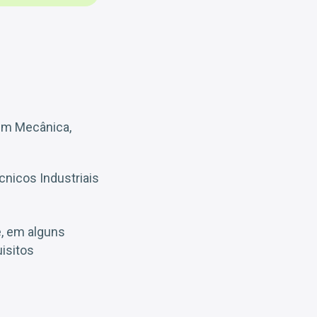
em Mecânica,
cnicos Industriais
e, em alguns
isitos