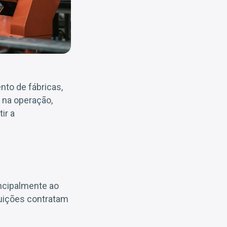
to de fábricas,
 na operação,
ir a
ncipalmente ao
tuições contratam