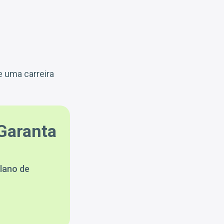
e uma carreira
Garanta
lano de