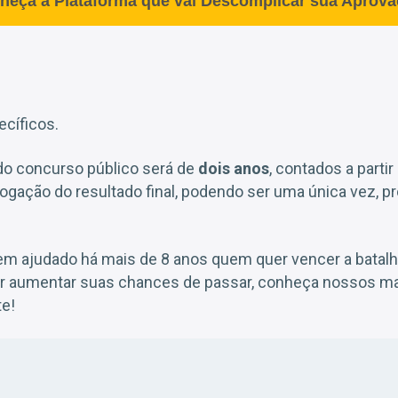
heça a Plataforma que vai Descomplicar sua Aprova
cíficos.
 do concurso público será de
dois anos
, contados a partir
gação do resultado final, podendo ser uma única vez, pr
em ajudado há mais de 8 anos quem quer vencer a batal
er aumentar suas chances de passar, conheça nossos ma
e!