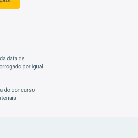
ção!
 da data de
orrogado por igual
ha do concurso
teriais