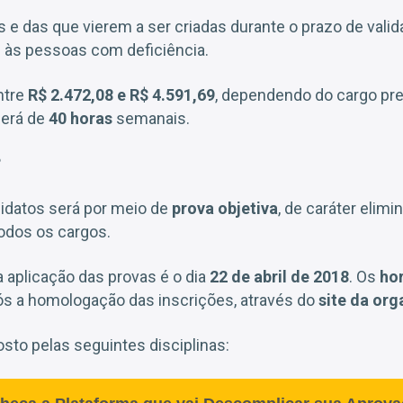
 e das que vierem a ser criadas durante o prazo de vali
 às pessoas com deficiência.
ntre
R$ 2.472,08 e R$ 4.591,69
, dependendo do cargo pre
será de
40 horas
semanais.
?
didatos será por meio de
prova objetiva
, de caráter elimi
todos os cargos.
a aplicação das provas é o dia
22 de abril de 2018
. Os
hor
ós a homologação das inscrições, através do
site da org
to pelas seguintes disciplinas: