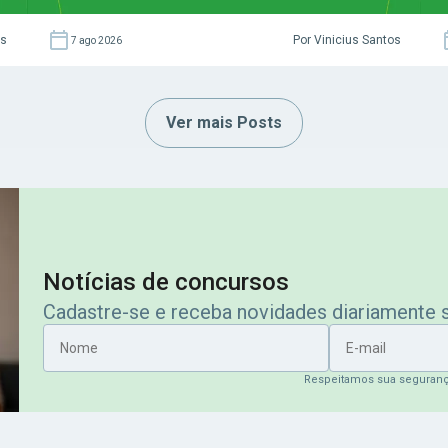
as
Por Vinicius Santos
7 ago 2026
Ver mais Posts
Notícias de concursos
Cadastre-se e receba novidades diariamente
Nome
E-mail
Respeitamos sua seguran