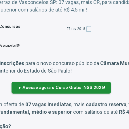
raz de Vasconcelos SP: 07 vagas, mais CR, para candida
perior com salários de até R$ 4,5 mil!
 Concursos
27 fev 2018
 inscrições
para o novo concurso público da
Câmara Muni
 interior do Estado de São Paulo!
Acesse agora o Curso Grátis INSS 2026!
m oferta de
07 vagas imediatas
, mais
cadastro reserva
,
 fundamental, médio e superior
com salários de até
R$ 4
ição?