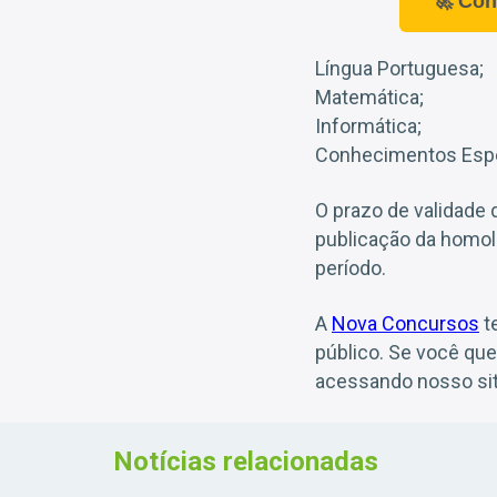
🚀 Con
Língua Portuguesa;
Matemática;
Informática;
Conhecimentos Espe
O prazo de validade
publicação da homolo
período.
A
Nova Concursos
t
público. Se você qu
acessando nosso sit
Notícias relacionadas