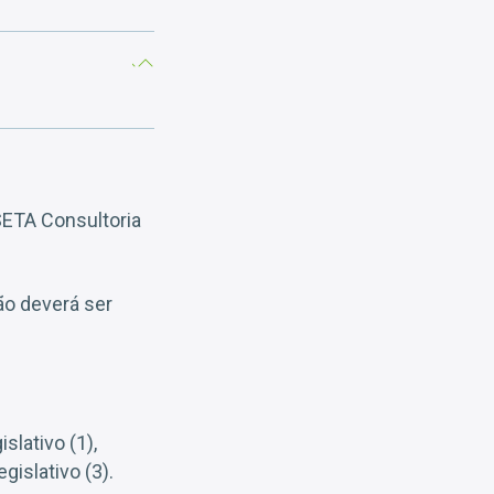
SETA Consultoria
ão deverá ser
lativo (1),
gislativo (3).