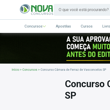
Concursos
Apostilas
Cursos
Livr
Início
>
Concursos
>
Concurso Câmara de Ferraz de Vasconcelos SP
Concurso 
SP