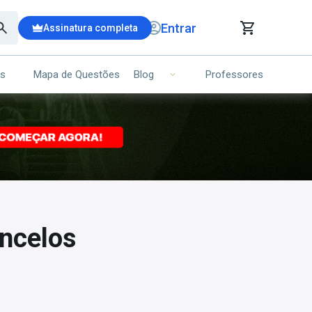
Entrar
Assinatura completa
is
Mapa de Questões
Professores
Blog
RRINHO DE COMPRAS
NS (00)
Ops!
Seu carrinho ainda está vazio.
Voltar para a loja
ncelos