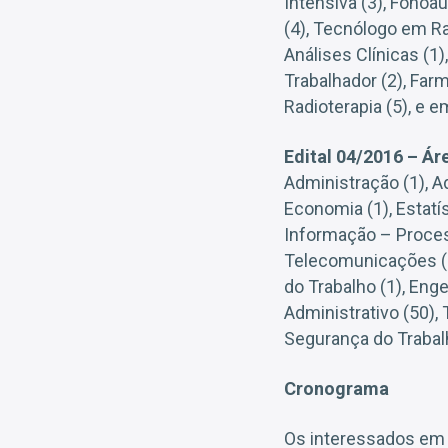
Intensiva (3), Fonoau
(4), Tecnólogo em Ra
Análises Clínicas (1
Trabalhador (2), Farm
Radioterapia (5), e 
Edital 04/2016 – Ár
Administração (1), Ad
Economia (1), Estatís
Informação – Process
Telecomunicações (1)
do Trabalho (1), Enge
Administrativo (50),
Segurança do Trabalh
Cronograma
Os interessados em 