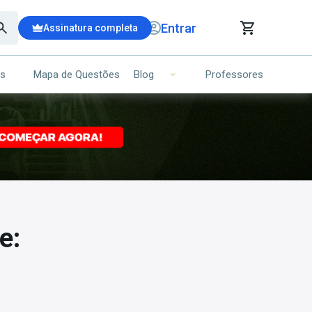
Entrar
Assinatura completa
is
Mapa de Questões
Professores
Blog
RRINHO DE COMPRAS
NS (00)
Ops!
Seu carrinho ainda está vazio.
Voltar para a loja
e: