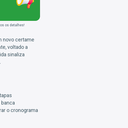
dos os detalhes!
um novo certame
te, voltado a
da sinaliza
.
etapas
a banca
urar o cronograma