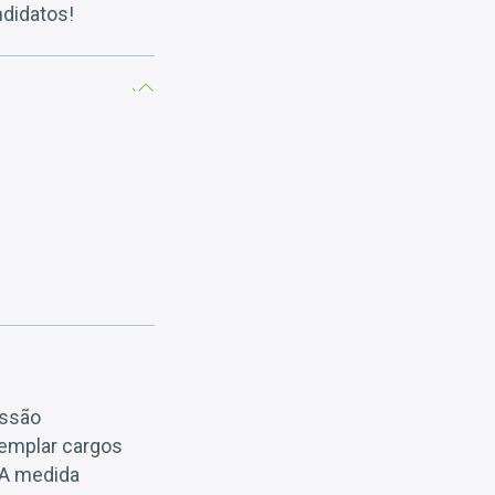
ndidatos!
issão
templar cargos
A medida