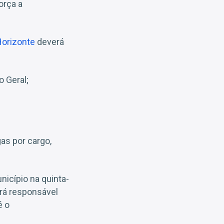
orça a
Horizonte
deverá
 Geral;
as por cargo,
unicípio na quinta-
erá responsável
é o