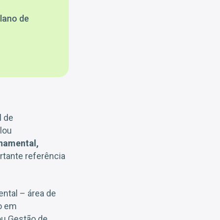
lano de
l de
lou
namental,
tante referência
ntal – área de
do em
ou Gestão de