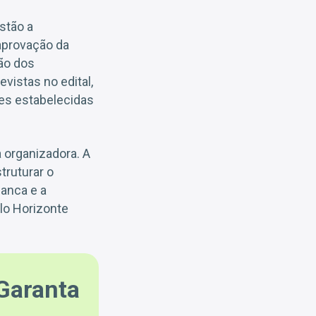
stão a
aprovação da
ão dos
vistas no edital,
es estabelecidas
 organizadora. A
truturar o
anca e a
elo Horizonte
Garanta