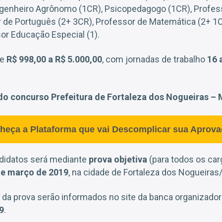
Engenheiro Agrônomo (1CR), Psicopedagogo (1CR), Profess
r de Português (2+ 3CR), Professor de Matemática (2+ 1C
sor Educação Especial (1).
de
R$ 998,00 a R$ 5.000,00
, com jornadas de trabalho
16 
do concurso Prefeitura de Fortaleza dos Nogueiras –
heça a Plataforma que vai Descomplicar sua Aprova
didatos será mediante
prova objetiva
(para todos os carg
de março de 2019
, na cidade de Fortaleza dos Nogueiras
da prova serão informados no site da banca organizadora 
9
.