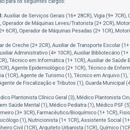
o para os seguintes cargos:
l:
Auxiliar de Serviços Gerais (16+ 28CR), Vigia (9+ 7CR), 
, Operador de Máquinas Leves/Tratorista (2+ 2CR), Motor
2+ 6CR), Operador de Máquinas Pesadas (2+ 1CR), Motori
ar de Creche (2+ 2CR), Auxiliar de Transporte Escolar (1+ 
xiliar Administrativo (4+ 10CR), Auxiliar Bibliotecário (1
CR), Técnico em Informática (1+ 1CR), Auxiliar de Saúde 
2CR), Agente Epidemiológico (2+ 1CR), Técnico de Enfe
a (1CR), Agente de Turismo (1), Técnico em Arquivo (1)
gente de Fiscalização e Tributos (1), Guarda Municipal (
ico Plantonista Clínico Geral (3), Médico Plantonista Ciru
em Saúde Mental (1), Médico Pediatra (1), Médico PSF (5)
rmeiro (3+ 3CR), Farmacêutico/Bioquímico (1+ 1CR), Fisio
sicólogo (1), Nutricionista (1+ 1CR), Assistente Social (1
nheiro Civil (1CR), Arquiteto Urbanista (1CR), Químico (1C