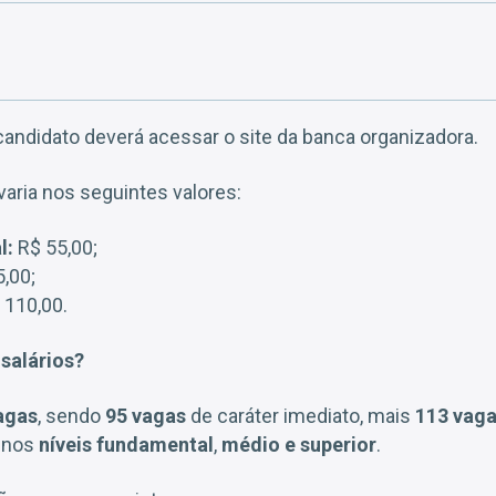
candidato deverá acessar o site da banca organizadora.
varia nos seguintes valores:
l:
R$ 55,00;
,00;
 110,00.
 salários?
agas
, sendo
95 vagas
de caráter imediato, mais
113 vag
, nos
níveis fundamental
,
médio e superior
.