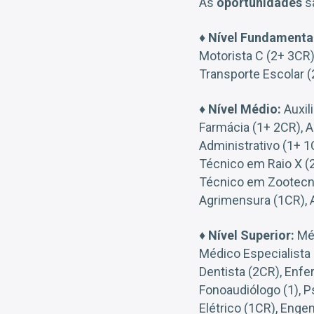
As
oportunidades
sã
♦
Nível Fundamenta
Motorista C (2+ 3CR)
Transporte Escolar (
♦
Nível Médio:
Auxili
Farmácia (1+ 2CR), Au
Administrativo (1+ 1
Técnico em Raio X (
Técnico em Zootecni
Agrimensura (1CR), A
♦
Nível Superior:
Méd
Médico Especialista 
Dentista (2CR), Enfe
Fonoaudiólogo (1), P
Elétrico (1CR), Enge