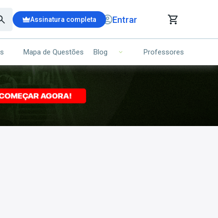
Entrar
Assinatura completa
is
Mapa de Questões
Professores
Blog
RRINHO DE COMPRAS
NS (00)
Ops!
Seu carrinho ainda está vazio.
Voltar para a loja