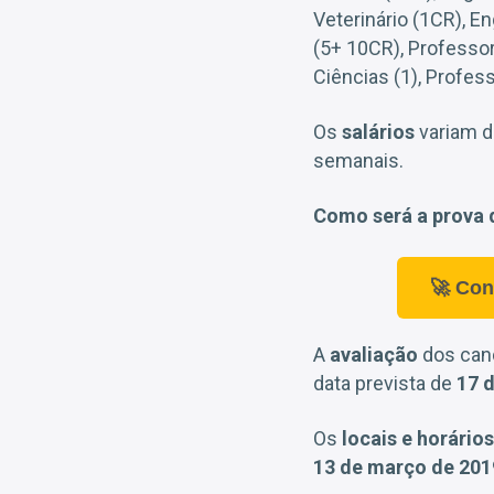
Veterinário (1CR), 
(5+ 10CR), Professo
Ciências (1), Profes
Os
salários
variam 
semanais.
Como será a prova 
🚀 Con
A
avaliação
dos can
data prevista de
17 
Os
locais e horários
13 de março de 201