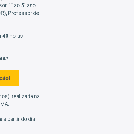
or 1° ao 5° ano
R), Professor de
a 40
horas
 MA?
ção!
os), realizada na
/MA.
a partir do dia