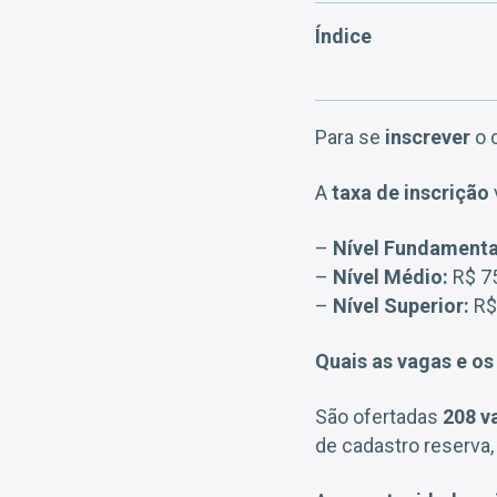
Índice
Para se
inscrever
o 
A
taxa de inscrição
–
Nível Fundamenta
–
Nível Médio:
R$ 75
–
Nível Superior:
R$
Quais as vagas e os
São ofertadas
208 v
de cadastro reserva