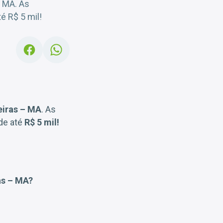
– MA. As
é R$ 5 mil!
eiras – MA
. As
 de até
R$ 5 mil!
as – MA?