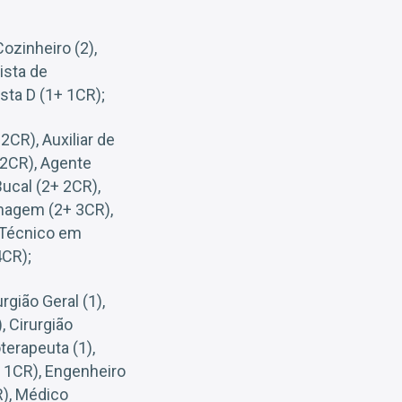
Cozinheiro (2),
ista de
sta D (1+ 1CR);
2CR), Auxiliar de
+ 2CR), Agente
Bucal (2+ 2CR),
rmagem (2+ 3CR),
, Técnico em
4CR);
rgião Geral (1),
, Cirurgião
terapeuta (1),
+ 1CR), Engenheiro
R), Médico