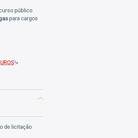
ncurso público
gas
para cargos
JUROS
!«
 de licitação