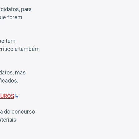
didatos, para
que forem
 se tem
crítico e também
idatos, mas
ficados.
JUROS
!«
ha do concurso
teriais