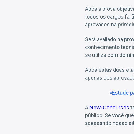
Após a prova objetiv
todos os cargos far
aprovados na primeir
Será avaliado na pro
conhecimento técnic
se utiliza com domín
Após estas duas etap
apenas dos aprovados
»Estude p
A
Nova Concursos
t
público. Se você qu
acessando nosso sit