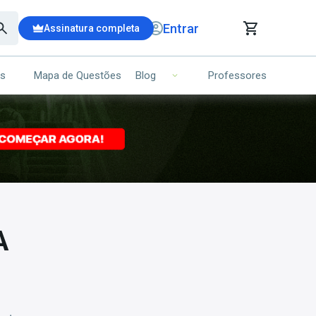
Entrar
Assinatura completa
is
Mapa de Questões
Professores
Blog
RRINHO DE COMPRAS
NS (00)
Ops!
Seu carrinho ainda está vazio.
Voltar para a loja
A