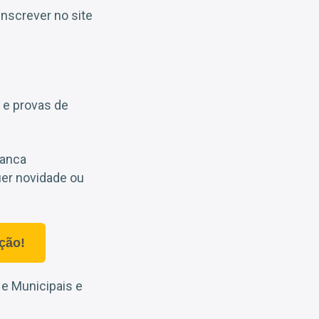
inscrever no site
 e provas de
banca
uer novidade ou
ção!
 e Municipais e