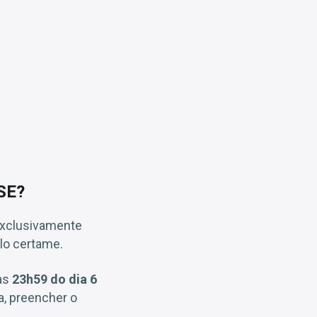
 SE?
 exclusivamente
lo certame.
as
23h59 do dia 6
ca, preencher o