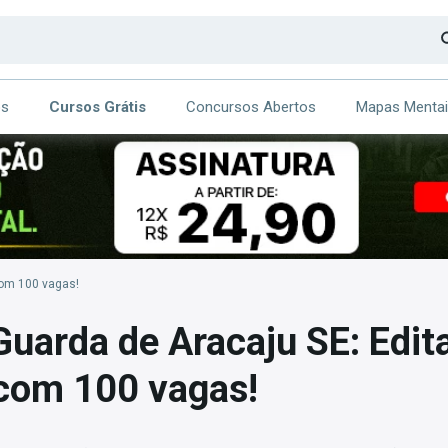
os
Cursos Grátis
Concursos Abertos
Mapas Menta
CA
ITE
com 100 vagas!
uarda de Aracaju SE: Edita
 com 100 vagas!