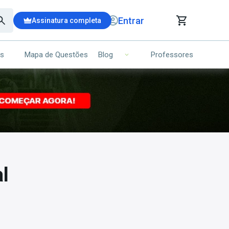
Entrar
Assinatura completa
is
Mapa de Questões
Professores
Blog
RRINHO DE COMPRAS
NS (00)
Ops!
Seu carrinho ainda está vazio.
Voltar para a loja
l