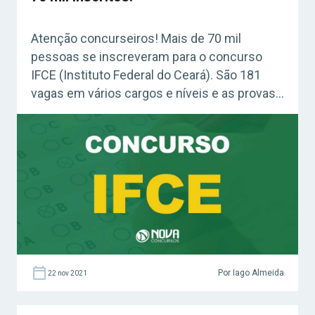
Atenção concurseiros! Mais de 70 mil
pessoas se inscreveram para o concurso
IFCE (Instituto Federal do Ceará). São 181
vagas em vários cargos e níveis e as provas
serão aplicadas em dezembro! Acesse agora
o Curso Grátis INSS 2026! Confira: Guia
Definitivo Plano de Estudos (Grátis) Banca
registra alto número de inscritos no certame
O Instituto Federal de […]
Por Iago Almeida
22 nov 2021