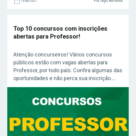
Por Iago Almeida
13 out 2021
Top 10 concursos com inscrições
abertas para Professor!
Atenção concurseiros! Vários concursos
públicos estão com vagas abertas para
Professor, por todo país. Confira algumas das
oportunidades e não perca sua inscrição.
Acesse agora o Curso Grátis INSS 2026!
Concurso Seeduc RJ A Secretaria de Estado
de Educação do Rio de Janeiro tem
inscrições abertas para 2.000 vagas
temporárias para o cargo de Professor. Eles
irão atuar […]