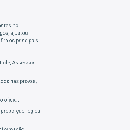
antes no
gos, ajustou
ira os principais
ntrole, Assessor
ados nas provas,
 oficial;
proporção, lógica
informação,