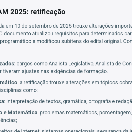
M 2025: retificação
cada em 10 de setembro de 2025 trouxe alterações import
O documento atualizou requisitos para determinados car
rogramático e modificou subitens do edital original. Conf
izados
: cargos como Analista Legislativo, Analista de Co
r tiveram ajustes nas exigências de formação.
amático
: a retificação trouxe alterações em tópicos cobr
sciplinas como:
sa
: interpretação de textos, gramática, ortografia e redação
co e Matemática
: problemas matemáticos, porcentagem, 
uências;
ceitos de internet, sistemas operacionais, segurança da 