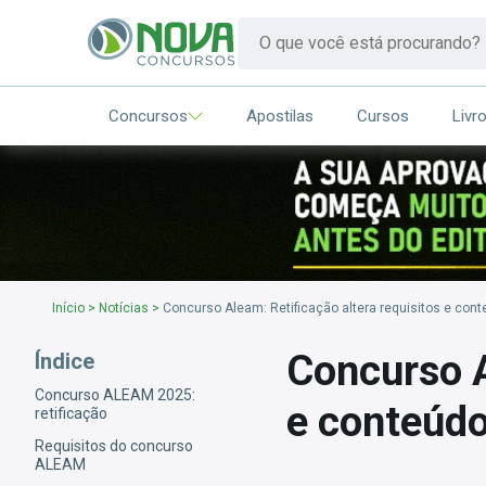
Concursos
Apostilas
Cursos
Livr
Início
>
Notícias
>
Concurso Aleam: Retificação altera requisitos e con
Concurso A
Índice
Concurso ALEAM 2025:
e conteúdo
retificação
Requisitos do concurso
ALEAM