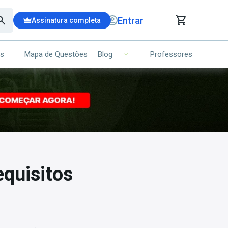
Entrar
Assinatura completa
is
Mapa de Questões
Professores
Blog
RRINHO DE COMPRAS
NS (00)
Ops!
Seu carrinho ainda está vazio.
Voltar para a loja
equisitos