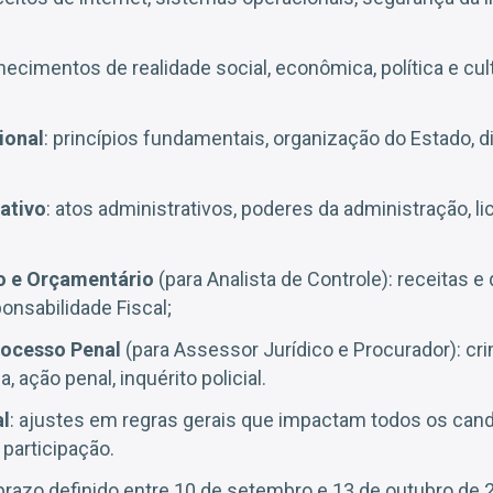
hecimentos de realidade social, econômica, política e cult
ional
: princípios fundamentais, organização do Estado, di
rativo
: atos administrativos, poderes da administração, li
ro e Orçamentário
(para Analista de Controle): receitas 
onsabilidade Fiscal;
Processo Penal
(para Assessor Jurídico e Procurador): cr
, ação penal, inquérito policial.
al
: ajustes em regras gerais que impactam todos os can
 participação.
 prazo definido entre 10 de setembro e 13 de outubro de