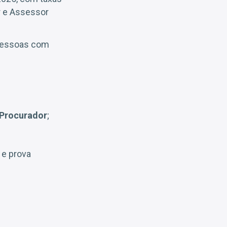
r e Assessor
 pessoas com
 Procurador
;
 e prova