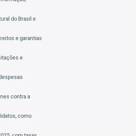
ural do Brasil e
reitos e garantias
citações e
e despesas
imes contra a
didatos, como
 2025, com taxas