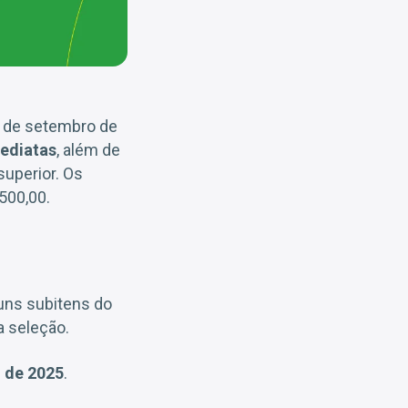
0 de setembro de
ediatas
, além de
superior. Os
500,00.
uns subitens do
a seleção.
o de 2025
.