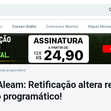
os
Cursos Grátis
Concursos Abertos
Mapas Menta
CA
ITE
teúdo programático!
leam: Retificação altera r
 programático!