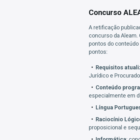
Concurso ALEA
A retificação publi
concurso da Aleam. 
pontos do conteúdo p
pontos:
Requisitos atual
Jurídico e Procurado
Conteúdo progr
especialmente em di
Língua Portugue
Raciocínio Lógi
proposicional e seq
Informática
: con