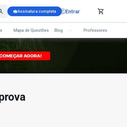
Entrar
Assinatura completa
is
Mapa de Questões
Professores
Blog
RRINHO DE COMPRAS
NS (00)
Ops!
Seu carrinho ainda está vazio.
Voltar para a loja
prova