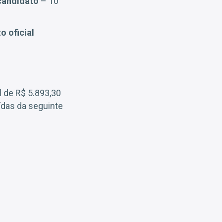
candidato
– 10
o oficial
l de R$ 5.893,30
ídas da seguinte