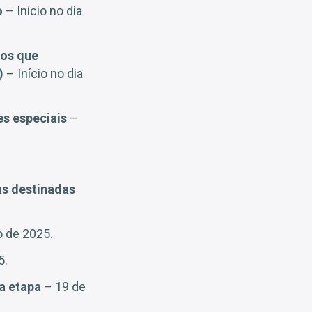
o
– Início no dia
tos que
s)
– Início no dia
es especiais
–
as destinadas
 de 2025.
5.
ra etapa
– 19 de