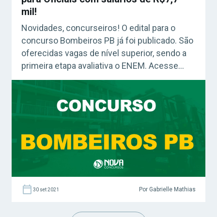
mil!
Novidades, concurseiros! O edital para o
concurso Bombeiros PB já foi publicado. São
oferecidas vagas de nível superior, sendo a
primeira etapa avaliativa o ENEM. Acesse
agora o Curso Grátis INSS 2026! Confira:
Como fazer uma boa revisão – Grátis Nesta
quinta-feira, 30 de setembro de 2021, foi
publicado o edital do concurso do Corpo […]
Por Gabrielle Mathias
30 set 2021