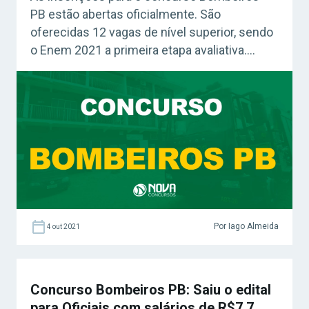
PB estão abertas oficialmente. São
oferecidas 12 vagas de nível superior, sendo
o Enem 2021 a primeira etapa avaliativa.
Acesse agora o Curso Grátis INSS 2026!
Confira: Como fazer uma boa revisão – Grátis
Concurso Bombeiros PB: como realizar
inscrições? As inscrições para o concurso
Corpo de Bombeiros da Paraíba tiveram início
às […]
Por Iago Almeida
4 out 2021
Concurso Bombeiros PB: Saiu o edital
para Oficiais com salários de R$7,7