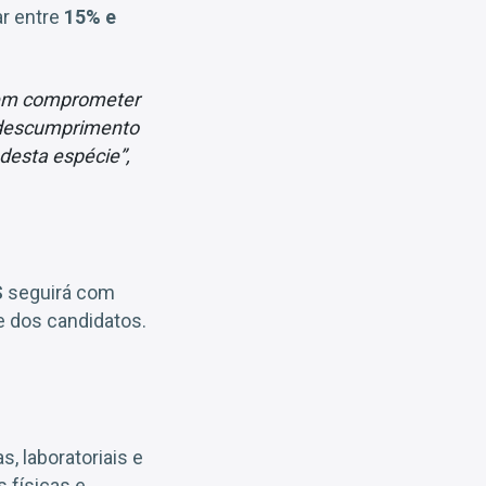
ar entre
15% e
sem comprometer
r descumprimento
desta espécie”,
S
seguirá com
de dos candidatos.
s, laboratoriais e
 físicas e