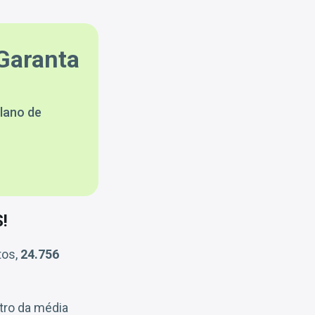
Garanta
lano de
!
tos,
24.756
tro da média