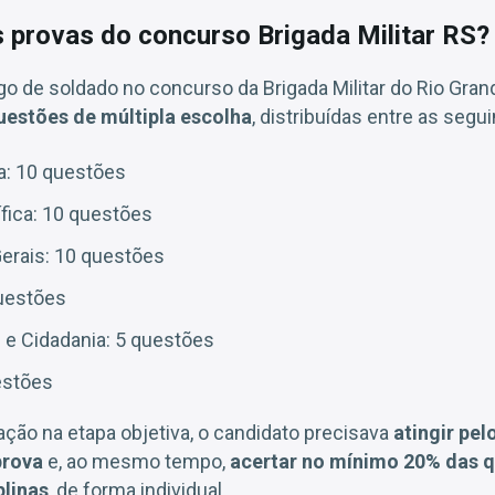
provas do concurso Brigada Militar RS?
go de soldado no concurso da Brigada Militar do Rio Gran
uestões de múltipla escolha
, distribuídas entre as segui
a: 10 questões
fica: 10 questões
rais: 10 questões
uestões
 e Cidadania: 5 questões
estões
vação na etapa objetiva, o candidato precisava
atingir pe
prova
e, ao mesmo tempo,
acertar no mínimo 20% das 
plinas
, de forma individual.