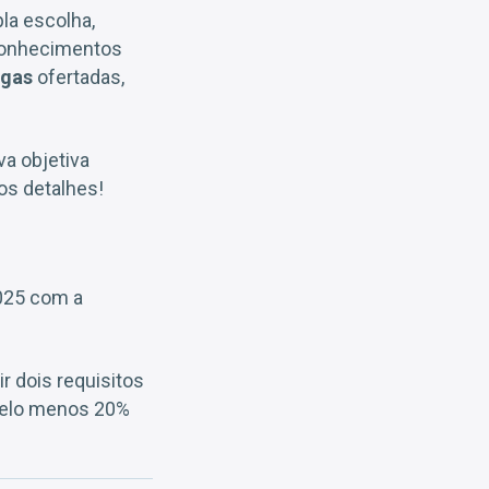
la escolha,
 Conhecimentos
agas
ofertadas,
va objetiva
os detalhes!
2025 com a
r dois requisitos
 pelo menos 20%