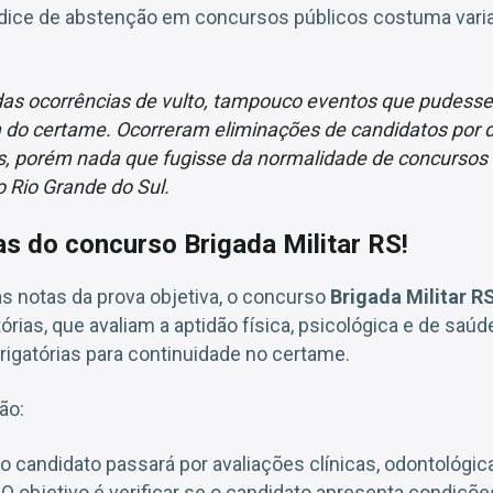
índice de abstenção em concursos públicos costuma vari
das ocorrências de vulto, tampouco eventos que pudes
m do certame. Ocorreram eliminações de candidatos po
as, porém nada que fugisse da normalidade de concursos 
 Rio Grande do Sul.
s do concurso Brigada Militar RS!
s notas da prova objetiva, o concurso
Brigada Militar R
órias, que avaliam a aptidão física, psicológica e de saú
igatórias para continuidade no certame.
ão:
 o candidato passará por avaliações clínicas, odontológica
objetivo é verificar se o candidato apresenta condições