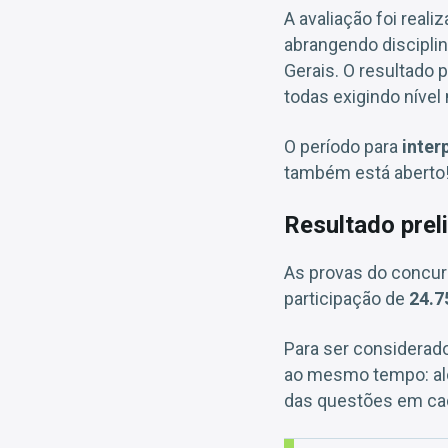
A avaliação foi real
abrangendo discipli
Gerais. O resultado 
todas exigindo nível 
O período para
inter
também está aberto!
Resultado prel
As provas do concurs
participação de
24.7
Para ser considerado
ao mesmo tempo: alc
das questões em cad