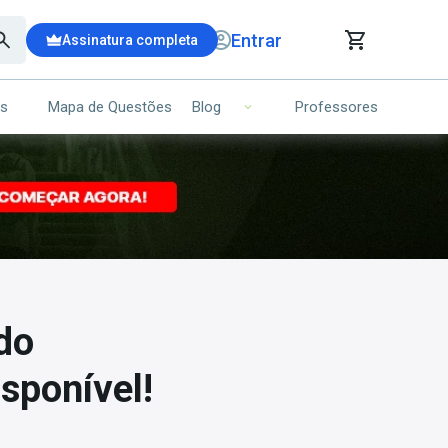
Entrar
Assinatura completa
is
Mapa de Questões
Professores
Blog
RRINHO DE COMPRAS
NS (00)
Ops!
Seu carrinho ainda está vazio.
Voltar para a loja
do
isponível!