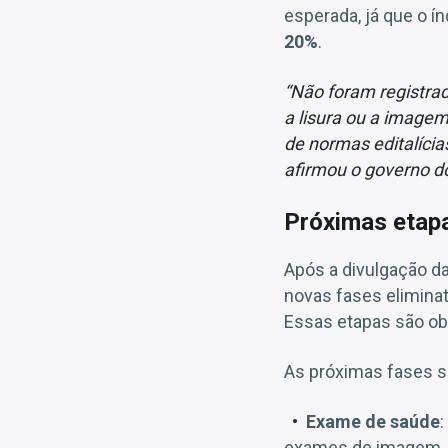
esperada, já que o 
20%
.
“Não foram registra
a lisura ou a image
de normas editalíci
afirmou o governo do
Próximas etapa
Após a divulgação da
novas fases eliminat
Essas etapas são obr
As próximas fases s
Exame de saúde
:
exames de imagem. O 