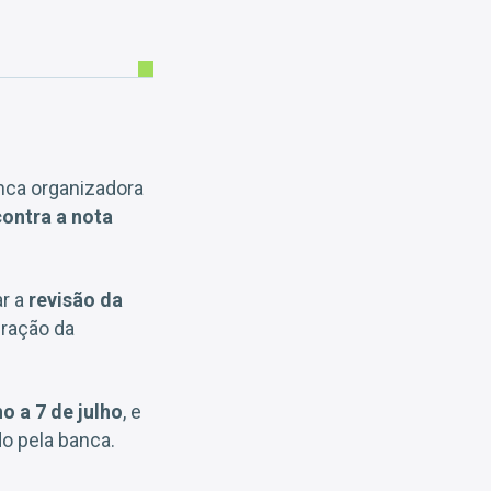
anca organizadora
contra a nota
ar a
revisão da
ração da
o a 7 de julho
, e
do pela banca.