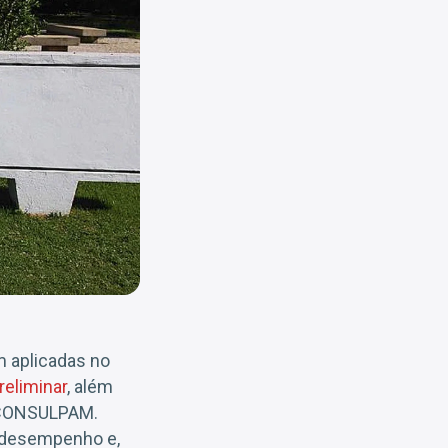
 aplicadas no
reliminar
, além
to CONSULPAM.
u desempenho e,