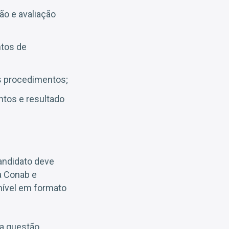
ão e avaliação
ntos de
os procedimentos;
ntos e resultado
candidato deve
a Conab e
onível em formato
a questão