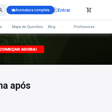
Entrar
Assinatura completa
is
Mapa de Questões
Professores
Blog
RRINHO DE COMPRAS
NS (00)
Ops!
Seu carrinho ainda está vazio.
Voltar para a loja
ma após