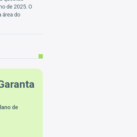
lho de 2025. O
a área do
Garanta
lano de