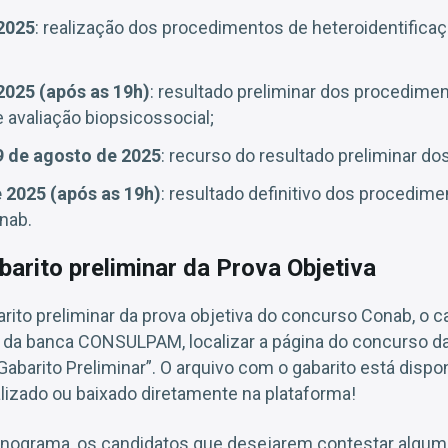
2025
: realização dos procedimentos de heteroidentificaç
2025 (após as 19h)
: resultado preliminar dos procedime
e avaliação biopsicossocial;
9 de agosto de 2025
: recurso do resultado preliminar d
 2025 (após as 19h)
: resultado definitivo dos procedime
nab.
barito preliminar da Prova Objetiva
arito preliminar da prova objetiva do concurso Conab, o 
al da banca CONSULPAM, localizar a página do concurso d
Gabarito Preliminar”. O arquivo com o gabarito está disp
lizado ou baixado diretamente na plataforma!
nograma, os candidatos que desejarem contestar algum