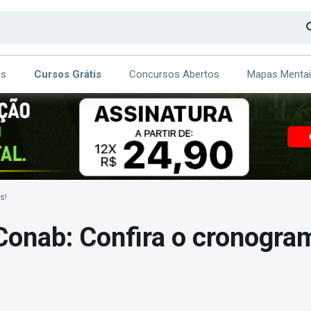
os
Cursos Grátis
Concursos Abertos
Mapas Menta
CA
ITE
s!
onab: Confira o cronogra