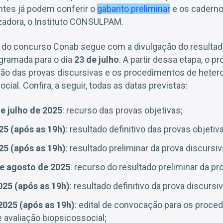
antes já podem conferir o
gabarito preliminar
e os caderno
izadora, o Instituto CONSULPAM.
l do concurso Conab segue com a divulgação do resultado
ogramada para o dia
23 de julho
. A partir dessa etapa, o p
ão das provas discursivas e os procedimentos de hetero
cial. Confira, a seguir, todas as datas previstas:
de julho de 2025
: recurso das provas objetivas;
25 (após as 19h)
: resultado definitivo das provas objetiv
25 (após as 19h)
: resultado preliminar da prova discursiv
de agosto de 2025
: recurso do resultado preliminar da pr
025 (após as 19h)
: resultado definitivo da prova discursiv
2025 (após as 19h)
: edital de convocação para os proce
e avaliação biopsicossocial;