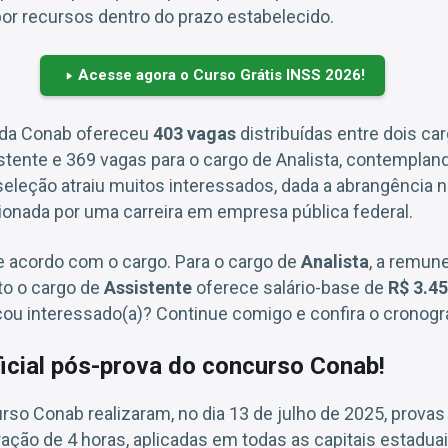
por recursos dentro do prazo estabelecido.
Acesse agora o Curso Grátis INSS 2026!
 da Conab ofereceu
403 vagas
distribuídas entre dois ca
stente e 369 vagas para o cargo de Analista, contemplan
seleção atraiu muitos interessados, dada a abrangência n
ionada por uma carreira em empresa pública federal.
e acordo com o cargo. Para o cargo de
Analista
, a remune
to o cargo de
Assistente
oferece salário-base de
R$ 3.4
Ficou interessado(a)? Continue comigo e confira o cronog
cial pós-prova do concurso Conab!
so Conab realizaram, no dia 13 de julho de 2025, provas 
ação de 4 horas, aplicadas em todas as capitais estaduais