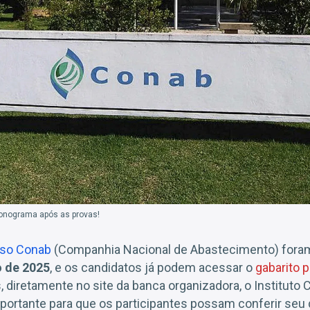
ronograma após as provas!
so Conab
(Companhia Nacional de Abastecimento) foram
o de 2025
, e os candidatos já podem acessar o
gabarito p
, diretamente no site da banca organizadora, o Institu
portante para que os participantes possam conferir se