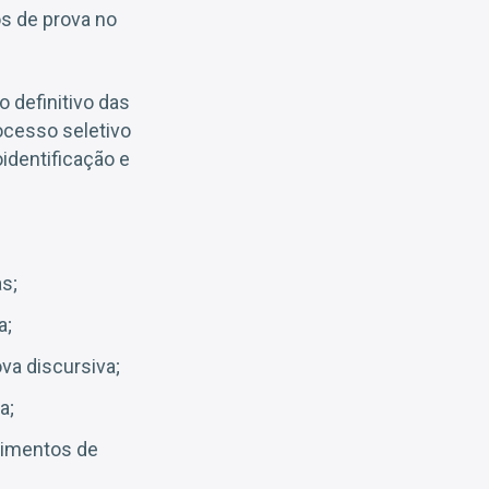
s de prova no
 definitivo das
rocesso seletivo
identificação e
as;
a;
ova discursiva;
a;
dimentos de