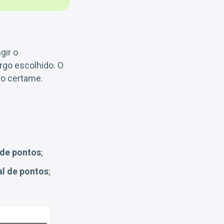
gir o
rgo escolhido. O
do certame.
 de pontos
;
al de pontos
;