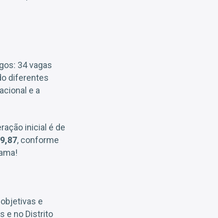
rgos: 34 vagas
do diferentes
acional e a
ração inicial é de
59,87
, conforme
rama!
objetivas e
 e no Distrito