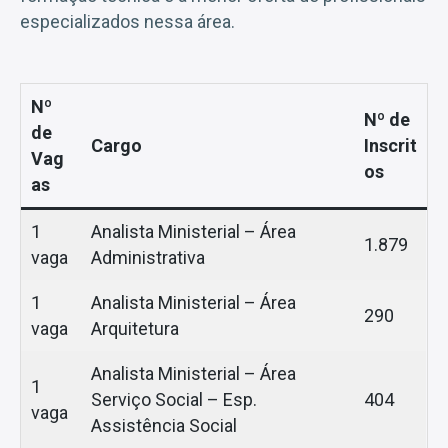
especializados nessa área.
Nº
Nº de
de
Cargo
Inscrit
Vag
os
as
1
Analista Ministerial – Área
1.879
vaga
Administrativa
1
Analista Ministerial – Área
290
vaga
Arquitetura
Analista Ministerial – Área
1
Serviço Social – Esp.
404
vaga
Assistência Social