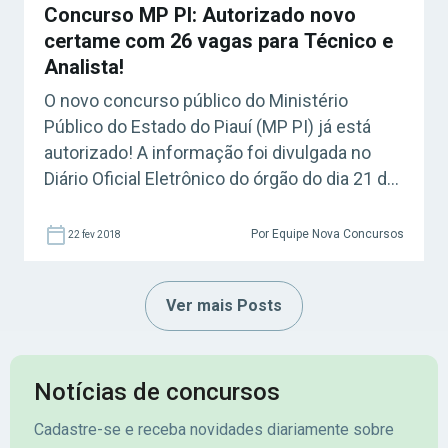
Concurso MP PI: Autorizado novo
certame com 26 vagas para Técnico e
Analista!
O novo concurso público do Ministério
Público do Estado do Piauí (MP PI) já está
autorizado! A informação foi divulgada no
Diário Oficial Eletrônico do órgão do dia 21 de
fevereiro de 2018. Acesse agora o Curso
Grátis INSS 2026! O certame terá 26 vagas
Por Equipe Nova Concursos
22 fev 2018
imediatas para candidatos de nível médio e
superior com salários […]
Ver mais Posts
Notícias de concursos
Cadastre-se e receba novidades diariamente sobre