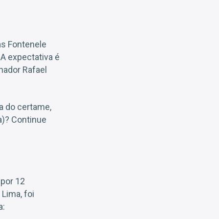
as Fontenele
 A expectativa é
nador Rafael
a do certame,
a)? Continue
 por 12
 Lima, foi
a: