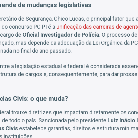
pende de mudanças legislativas
etário de Segurança, Chico Lucas, o principal fator que
l do concurso PC PI é a
unificação das carreiras de agent
 cargo de
Oficial Investigador de Polícia
. O processo de
nçado, mas depende da adequação da Lei Orgânica da PC P
onada no final do ano passado.
tre a legislação estadual e federal é considerada essenci
trutura de cargos e, consequentemente, para dar pross
ícias Civis: o que muda?
deral trouxe diretrizes que impactam diretamente os co
is de todo o país. Sancionada pelo presidente
Luiz Inácio 
as Civis
estabelece garantias, direitos e estrutura mínim
 instituições.