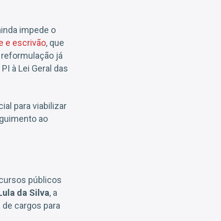
 ainda impede o
e e escrivão
, que
 reformulação já
I à Lei Geral das
al para viabilizar
eguimento ao
ncursos públicos
Lula da Silva
, a
a de cargos para