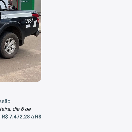
ssão
feira, dia 6 de
e
R$ 7.472,28 a R$