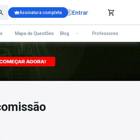
Entrar
Assinatura completa
is
Mapa de Questões
Professores
Blog
RRINHO DE COMPRAS
NS (00)
Ops!
Seu carrinho ainda está vazio.
Voltar para a loja
comissão