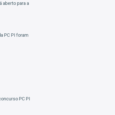
á aberto para a
da PC PI foram
 concurso PC PI