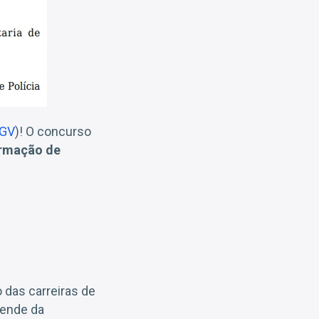
GV
)! O concurso
ormação de
o das carreiras de
pende da