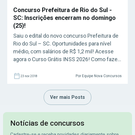
Concurso Prefeitura de Rio do Sul -
SC: Inscrições encerram no domingo
(25)!
Saiu o edital do novo concurso Prefeitura de
Rio do Sul – SC. Oportunidades para nível
médio, com salários de R$ 1,2 mil! Acesse
agora o Curso Grátis INSS 2026! Como fazer
a inscrição do concurso? As inscrições
ficarão abertas até o dia 25 de novembro de
Por Equipe Nova Concursos
23 nov 2018
2018. Para se inscrever o candidato deverá
acessar o […]
Ver mais Posts
Notícias de concursos
Cadastre-se e receba novidades diariamente sobre