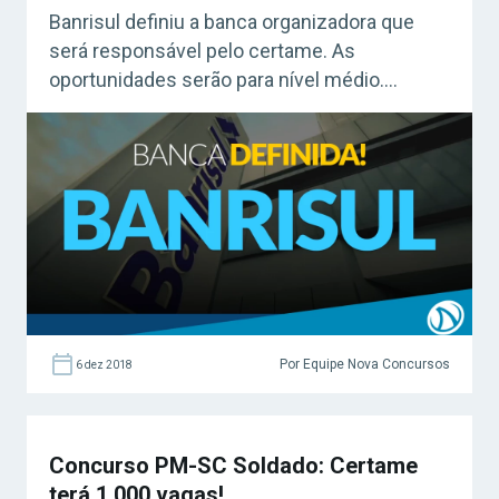
Banrisul definiu a banca organizadora que
será responsável pelo certame. As
oportunidades serão para nível médio.
Acesse agora o Curso Grátis INSS 2026!
Concurso Banrisul O concurso Banrisul deu
um grande avanço para sua publicação com a
definição da banca organizadora. A banca que
será responsável pelo certame é a FCC
(Fundação […]
Por Equipe Nova Concursos
6 dez 2018
Concurso PM-SC Soldado: Certame
terá 1.000 vagas!