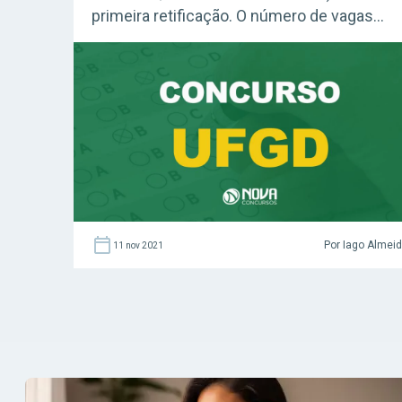
primeira retificação. O número de vagas
imediatas caiu de 24 para 20, confira a
distribuição! Acesse agora o Curso Grátis
INSS 2026! Confira: Guia Definitivo Plano de
Estudos (Grátis) Concurso UFGD: o que
mudou no edital? Justamente o […]
Por Iago Almei
11 nov 2021