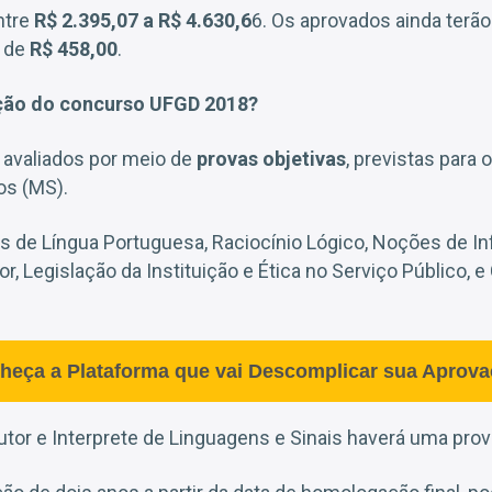
ntre
R$ 2.395,07 a R$ 4.630,6
6. Os aprovados ainda terão d
r de
R$ 458,00
.
ção do concurso UFGD 2018?
 avaliados por meio de
provas objetivas
, previstas para 
os (MS).
s de Língua Portuguesa, Raciocínio Lógico, Noções de In
or, Legislação da Instituição e Ética no Serviço Público,
heça a Plataforma que vai Descomplicar sua Aprova
utor e Interprete de Linguagens e Sinais haverá uma prova