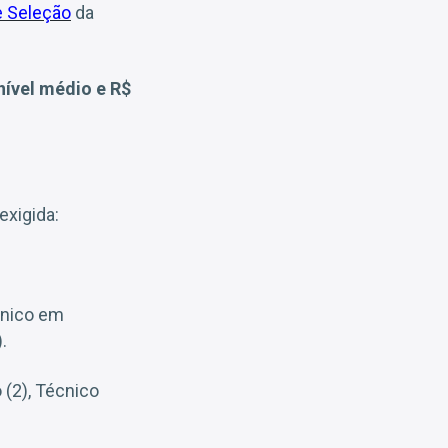
e Seleção
da
nível médio e R$
exigida:
cnico em
.
o (2), Técnico