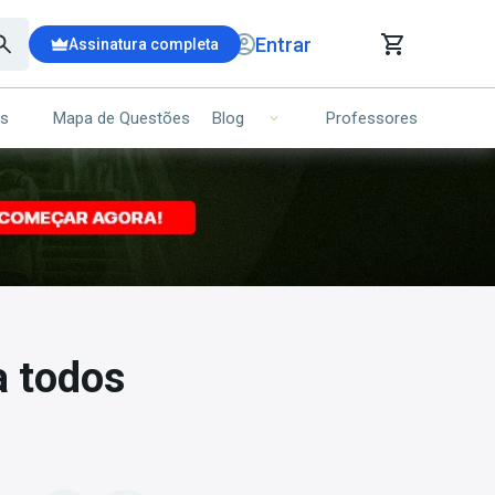
Entrar
Assinatura completa
is
Mapa de Questões
Professores
Blog
RRINHO DE COMPRAS
NS (00)
Ops!
Seu carrinho ainda está vazio.
Voltar para a loja
a todos