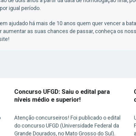
ão de dois anos a partir da data de homologação final, p
or igual período.
em ajudado há mais de 10 anos quem quer vencer a bat
er aumentar as suas chances de passar, conheça os noss
ite!
Concurso UFGD: Saiu o edital para
níveis médio e superior!
o
Atenção concurseiros! Foi publicado o edital
do concurso UFGD (Universidade Federal da
Grande Dourados, no Mato Grosso do Sul).