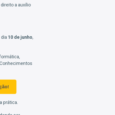
ireito a auxílio
o dia
10 de junho
,
formática,
 e Conhecimentos
ção!
 prática.