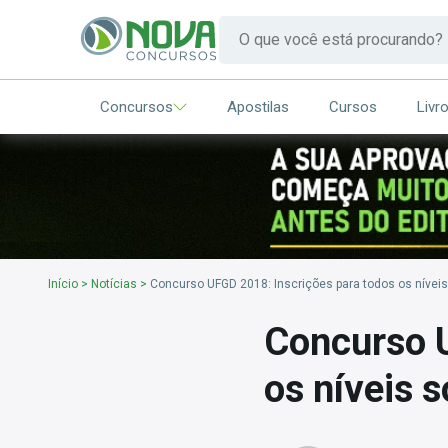
Concursos
Apostilas
Cursos
Livr
Início
>
Notícias
>
Concurso UFGD 2018: Inscrições para todos os níveis
Concurso U
os níveis 