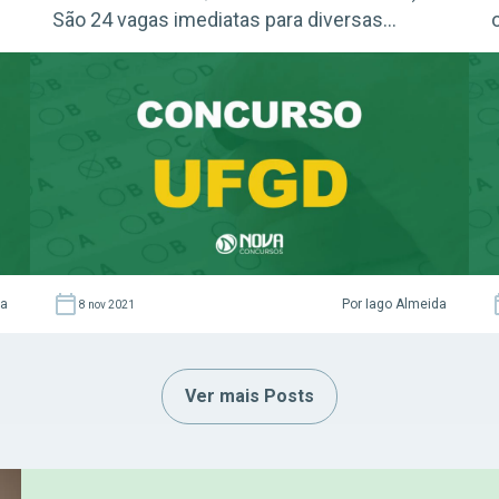
São 24 vagas imediatas para diversas
especialidades nos níveis médio e superior.
Acesse agora o Curso Grátis INSS 2026!
Confira: Guia Definitivo Plano de Estudos
(Grátis) Concurso UFGD: como realizar
inscrições? As inscrições para o concurso
[…]
da
Por Iago Almeida
8 nov 2021
Ver mais Posts