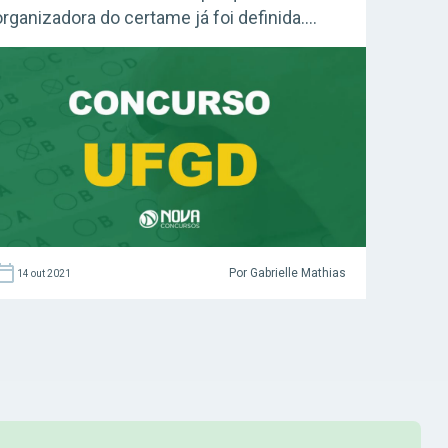
organizadora do certame já foi definida.
Acesse agora o Curso Grátis INSS 2026!
Confira: Como fazer uma boa revisão –
Grátis Foi definida a banca organizadora do
novo concurso da Universidade Federal da
Grande Dourados, no Mato Grosso […]
Por Gabrielle Mathias
14 out 2021