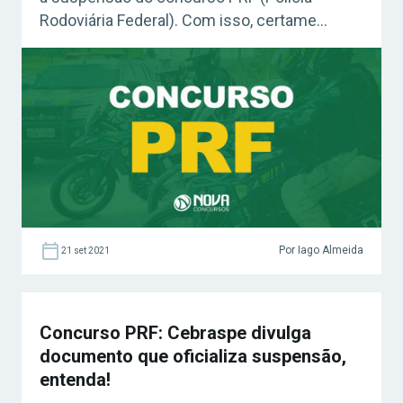
Rodoviária Federal). Com isso, certame
poderá ser retomado. Aprovados e
convocados deverão realizar a inscrição para
o curso de formação até quarta! Acesse
agora o Curso Grátis INSS 2026!
Confira: Curso Grátis Polícia Rodoviária
Federal Concurso […]
Por Iago Almeida
21 set 2021
Concurso PRF: Cebraspe divulga
documento que oficializa suspensão,
entenda!