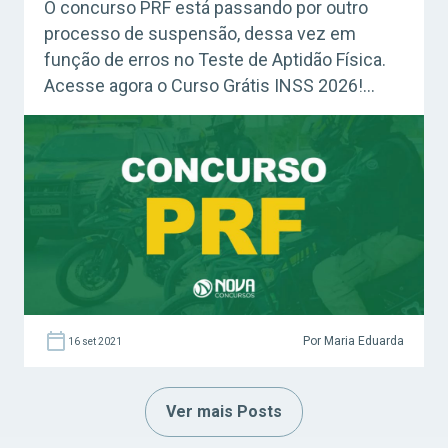
O concurso PRF está passando por outro
processo de suspensão, dessa vez em
função de erros no Teste de Aptidão Física.
Acesse agora o Curso Grátis INSS 2026!
Confira: Como Fazer uma Boa Revisão
(GRÁTIS) A banca organizadora, Cebraspe,
anunciou a suspensão e afirmou que dará
mais notícias em um momento mais
oportuno. Além de […]
Por Maria Eduarda
16 set 2021
Ver mais Posts