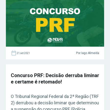
agora o Curso Grátis INSS 2026!
Confira: Curso Grátis Polícia Rodoviária
Federal Concurso PRF: convocação para o
curso de formação Os concurseiros devem
ficar atentos, uma vez […]
Por Iago Almeida
21 set 2021
Concurso PRF: Decisão derruba liminar
e certame é retomado!
O Tribunal Regional Federal da 2ª Região (TRF
2) derrubou a decisão liminar que determinou
a suspensão do concurso PRF (Polícia