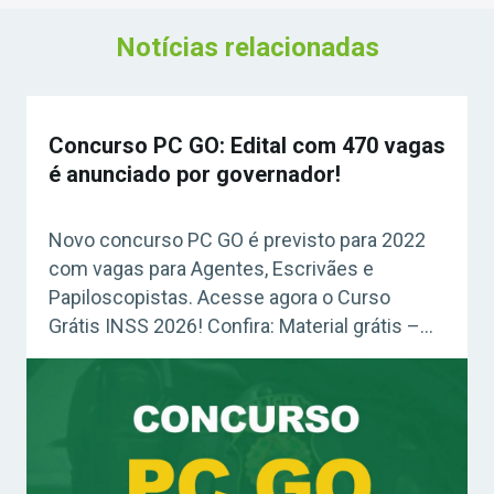
Notícias relacionadas
Concurso PC GO: Edital com 470 vagas
é anunciado por governador!
Novo concurso PC GO é previsto para 2022
com vagas para Agentes, Escrivães e
Papiloscopistas. Acesse agora o Curso
Grátis INSS 2026! Confira: Material grátis –
Guia Definitivo Plano de Estudos Vale lembrar
que em 2017, a Polícia Civil de Goiás chegou
a receber um aval positivo para o novo
concurso com 650 vagas, sendo 100
para Delegado e 550 […]