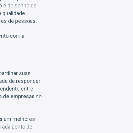
o e do sonho de
e qualidade
ares de pessoas.
ento com a
rtilhar suas
ade de responder
endente entre
ão de empresas
no
s
em melhores
erada ponto de