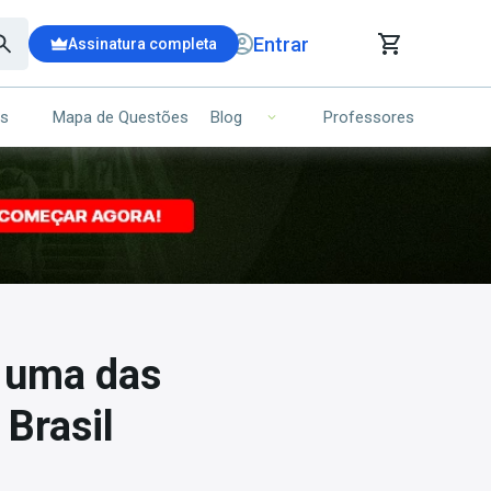
Entrar
Assinatura completa
is
Mapa de Questões
Professores
Blog
RRINHO DE COMPRAS
NS (00)
Ops!
Seu carrinho ainda está vazio.
Voltar para a loja
 uma das
Brasil