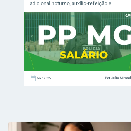
adicional noturno, auxílio-refeição e
gratificação de desempenho. Veja todos os
detalhes sobre a remuneração e vantagens
da carreira!
Por Julia Miran
6 out 2025