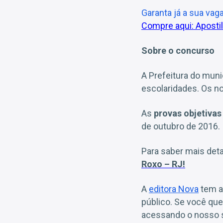
Garanta já a sua vag
Compre aqui: Apostil
Sobre o concurso
A Prefeitura do mun
escolaridades. Os n
As
provas objetiva
de outubro de 2016.
Para saber mais detal
Roxo – RJ!
A
editora Nova
tem a
público. Se você qu
acessando o nosso s