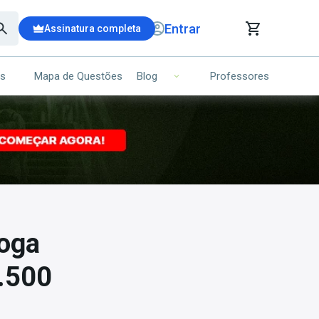
Entrar
Assinatura completa
is
Mapa de Questões
Professores
Blog
RRINHO DE COMPRAS
NS (00)
Ops!
Seu carrinho ainda está vazio.
Voltar para a loja
roga
2.500