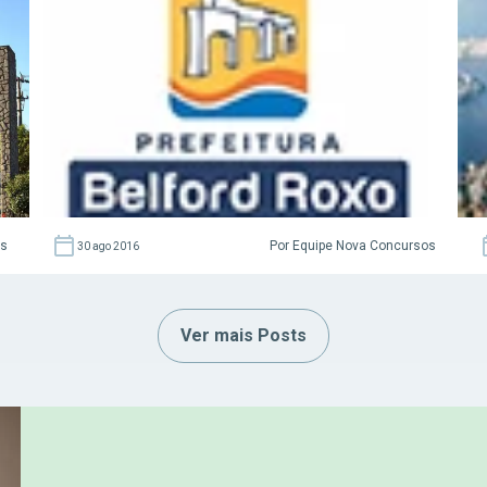
site da organizadora Consulpam. Acesse
agora o Curso Grátis INSS 2026! Garanta já a
sua vaga neste concurso! Compre aqui:
Apostila […]
as
Por Equipe Nova Concursos
30 ago 2016
Ver mais Posts