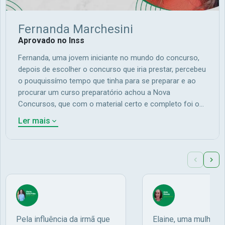
Fernanda Marchesini
Aprovado no Inss
Fernanda, uma jovem iniciante no mundo do concurso,
depois de escolher o concurso que iria prestar, percebeu
o pouquissímo tempo que tinha para se preparar e ao
procurar um curso preparatório achou a Nova
Concursos, que com o material certo e completo foi o
essencial para a sua aprovação em primeiro lugar no
Ler mais
seu primeiro concurso."Nunca tinha prestado concurso
antes. Eu resolvi começar a estudar e, pesquisando
cursinhos, achei o da Nova. Comprei a apostila e o curso
online, inciei os estudos em 01/09. O edital saiu...
Pela influência da irmã que
Elaine, uma mulher