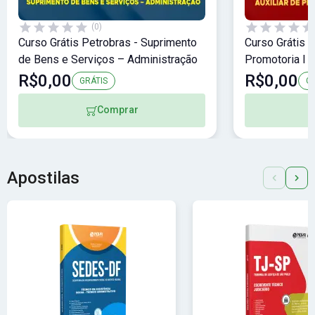
(0)
Curso Grátis Petrobras - Suprimento
Curso Grátis 
de Bens e Serviços – Administração
Promotoria I -
R$0,00
R$0,00
GRÁTIS
G
Comprar
Apostilas