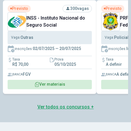
Ver concurso: INSS - Instituto Nacional do Seguro Social
Ver concurso: 
Previsto
Previsto
300
vagas
INSS - Instituto Nacional do
PRF -
Seguro Social
Fede
Outras
Policial
Vaga:
Vaga:
02/07/2025 — 20/07/2025
In
inscrições:
inscrições:
Taxa
Prova
Taxa
R$ 70,00
05/10/2025
A definir
FGV
A defini
BANCA
BANCA
Ver materiais
Ver todos os concursos +