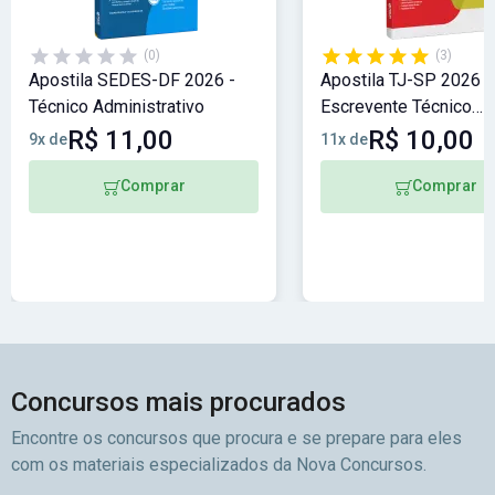
(0)
(3)
Apostila SEDES-DF 2026 -
Apostila TJ-SP 2026 -
Técnico Administrativo
Escrevente Técnico
Judiciário
R$ 11,00
R$ 10,00
9x de
11x de
Comprar
Comprar
Concursos mais procurados
Encontre os concursos que procura e se prepare para eles
com os materiais especializados da Nova Concursos.