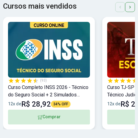
Cursos mais vendidos
(93)
Curso Completo INSS 2026 - Técnico
Curso TJ-SP 2
do Seguro Social + 2 Simulados
Técnico Judic
Bônus!
Bônus
R$ 28,92
R$ 2
12x de
12x de
34% OFF
Comprar