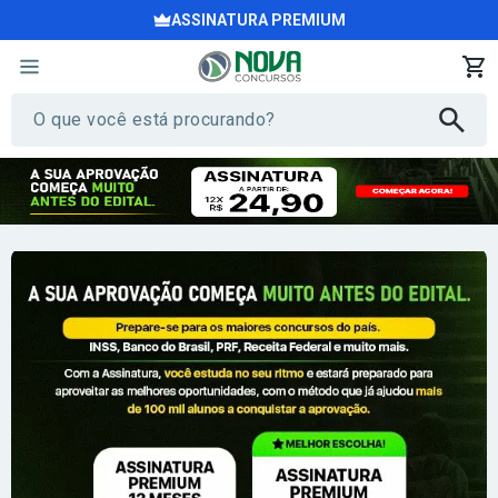
ASSINATURA PREMIUM
Tudo o que você precisa para ser apro
Mais de 100 mil aprovados já seguiram esse caminho —
agora
Seja Premium