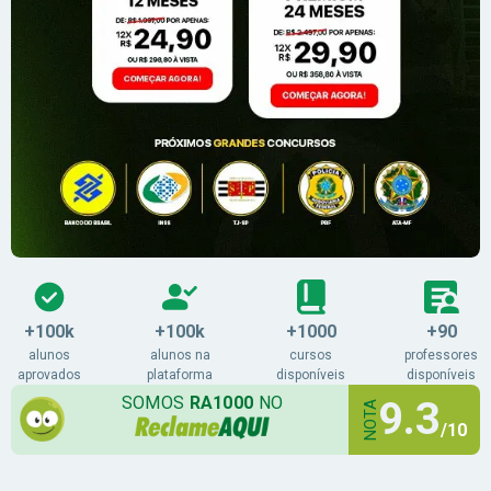
+100k
+100k
+1000
+90
alunos
alunos na
cursos
professores
aprovados
plataforma
disponíveis
disponíveis
SOMOS
RA1000
NO
9.3
NOTA
/10