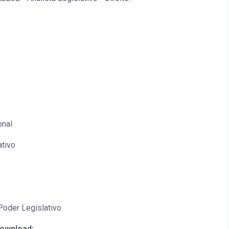
onal
ativo
Poder Legislativo
download: