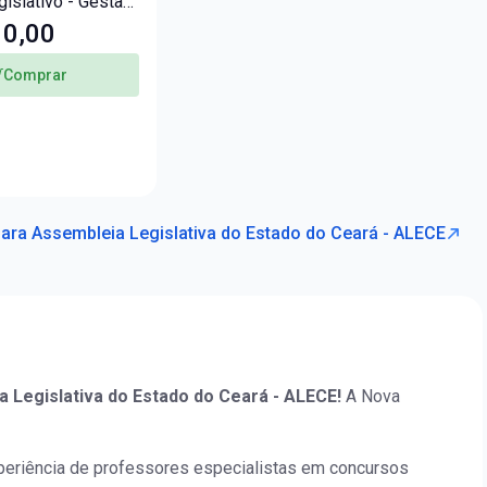
gislativo - Gestão
ça
10,00
Comprar
para Assembleia Legislativa do Estado do Ceará - ALECE
 Legislativa do Estado do Ceará - ALECE!
A Nova
periência de professores especialistas em concursos