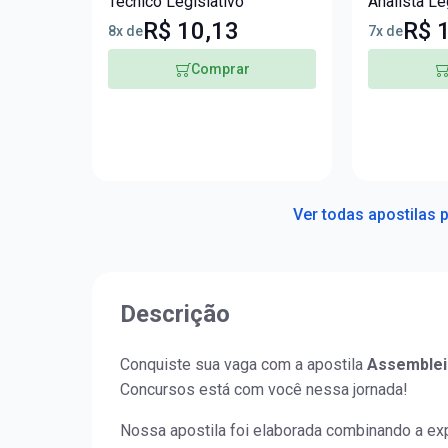
Técnico Legislativo
Analista Le
e Governan
R$ 10,13
R$ 
8x de
7x de
Comprar
Ver todas apostilas 
Descrição
Conquiste sua vaga com a apostila
Assembleia
Concursos está com você nessa jornada!
Nossa apostila foi elaborada combinando a ex