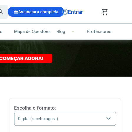
Entrar
Assinatura completa
is
Mapa de Questões
Professores
Blog
RRINHO DE COMPRAS
NS (00)
Ops!
Seu carrinho ainda está vazio.
Voltar para a loja
Escolha o formato: