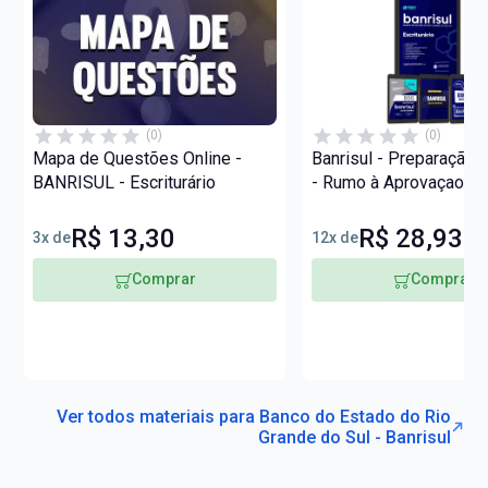
(0)
(0)
Mapa de Questões Online -
Banrisul - Preparação
BANRISUL - Escriturário
- Rumo à Aprovaçao!
R$ 13,30
R$ 28,93
3x de
12x de
Comprar
Comprar
Ver todos materiais para Banco do Estado do Rio
Grande do Sul - Banrisul