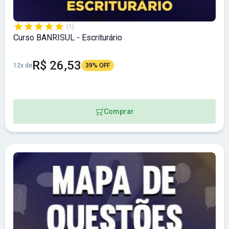
(1)
Curso BANRISUL - Escriturário
R$ 26,53
12x de
39% OFF
Comprar