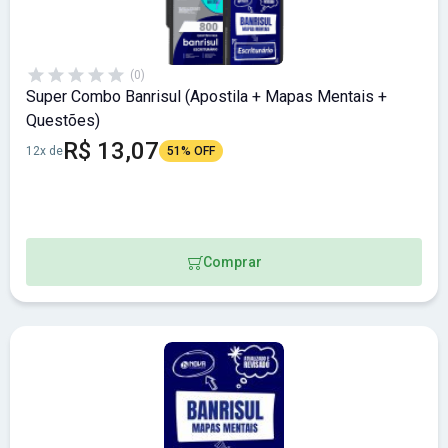
(0)
Super Combo Banrisul (Apostila + Mapas Mentais +
Questões)
R$ 13,07
12x de
51% OFF
Comprar