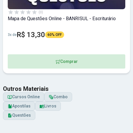
(0)
Mapa de Questões Online - BANRISUL - Escriturário
R$ 13,30
3x de
60% OFF
Comprar
Outros Materiais
Cursos Online
Combo
Apostilas
Livros
Questões