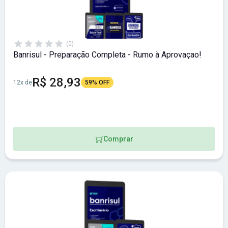
(0)
Banrisul - Preparação Completa - Rumo à Aprovaçao!
R$ 28,93
12x de
59% OFF
Comprar