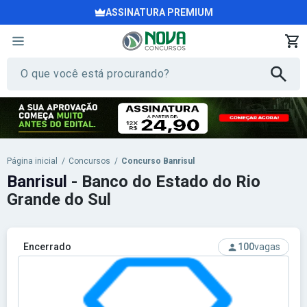
ASSINATURA PREMIUM
Página inicial
/
Concursos
/
Concurso Banrisul
Banrisul
- Banco do Estado do Rio
Grande do Sul
Encerrado
100
vagas