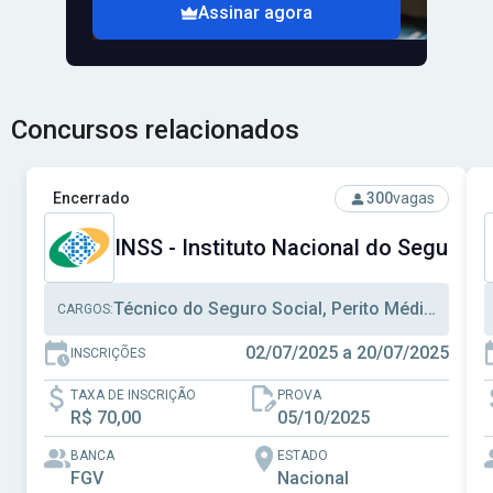
Assinar agora
Concursos relacionados
Ver concurso: INSS - Instituto Nacional do Seguro Social
V
Encerrado
300
vagas
INSS - Instituto Nacional do Seguro S
Técnico do Seguro Social, Perito Médico Previdenciário, Analista Seguro Social
CARGOS:
02/07/2025 a 20/07/2025
INSCRIÇÕES
TAXA DE INSCRIÇÃO
PROVA
R$ 70,00
05/10/2025
BANCA
ESTADO
FGV
Nacional