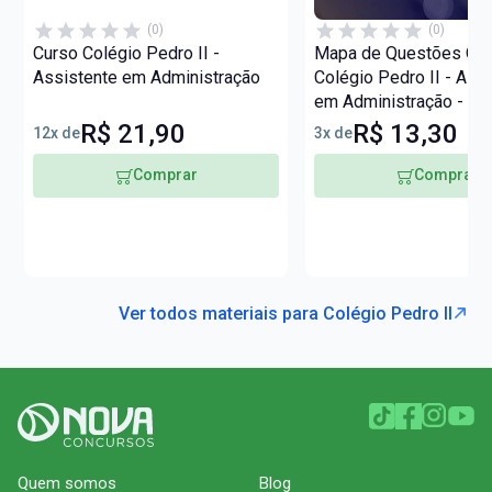
(0)
(0)
Curso Colégio Pedro II -
Mapa de Questões Onli
Assistente em Administração
Colégio Pedro II - Ass
em Administração - 6 M
Questões
R$ 21,90
R$ 13,30
12x de
3x de
Comprar
Comprar
Ver todos materiais para Colégio Pedro II
Quem somos
Blog