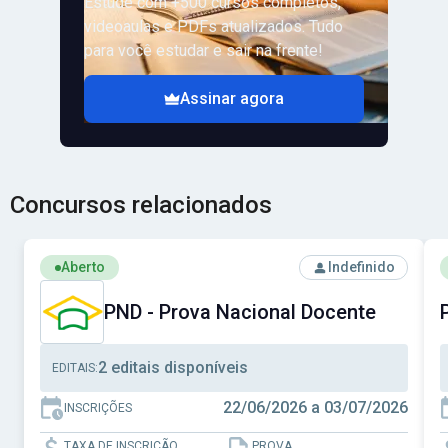
Estude com +500 cursos completos,
videoaulas e PDFs atualizados. Tudo
para você estudar e sair na frente!
Assinar agora
Concursos relacionados
Ver concurso: PND - Prova Nacional Docente
V
Aberto
Indefinido
PND - Prova Nacional Docente
2 editais disponíveis
EDITAIS:
22/06/2026 a 03/07/2026
INSCRIÇÕES
TAXA DE INSCRIÇÃO
PROVA