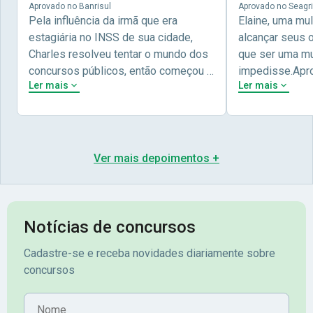
Aprovado no Banrisul
Aprovado no Seagri
Pela influência da irmã que era
Elaine, uma mu
estagiária no INSS de sua cidade,
alcançar seus 
Charles resolveu tentar o mundo dos
que ser uma mul
concursos públicos, então começou a
impedisse.Apr
Ler mais
Ler mais
estudar com contéudo gratuito que a
concursos públ
Nova oferece através do Youtube, e a
aprovada pela 
partir das aulas resolveu adquirir o
Nova Concursos
curso específico para ter uma
ter determinaç
preparação completa, e o resultado
objetivos para 
Ver mais depoimentos +
não poderia ser diferente quando
conta melhor na
abriu o concurso para o Banco da sua
sua vida e qua
cidade, o Banrisul. Se tornou
obstáculos para
assinante premium e em seguida
sonhada aprova
Notícias de concursos
veio o resultado, aprovado com
no concurso do 
Cadastre-se e receba novidades diariamente sobre
mérito no concurso do
Pimenta - Apro
concursos
Banrisul.Charles Kelvin Friske -
Lugar no conc
Aprovado no Banrisul
Nome