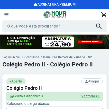
ASSINATURA PREMIUM
Página inicial
/
Concursos
/
Concurso Câmara de Vinhedo - SP
Colégio
Pedro II - Colégio Pedro II
Aberto
4
vagas
Colégio Pedro II
6
editais disponíveis
Ver todos +
Selecione o cargo abaixo: