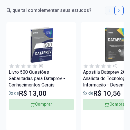
Ei, que tal complementar seus estudos?
(0)
(0)
Livro 500 Questões
Apostila Dataprev 2026
Gabaritadas para Dataprev -
Analista de Tecnologia
Conhecimentos Gerais
Informação - Desenvo
de Software
R$ 13,00
R$ 10,56
3x de
9x de
Comprar
Comprar