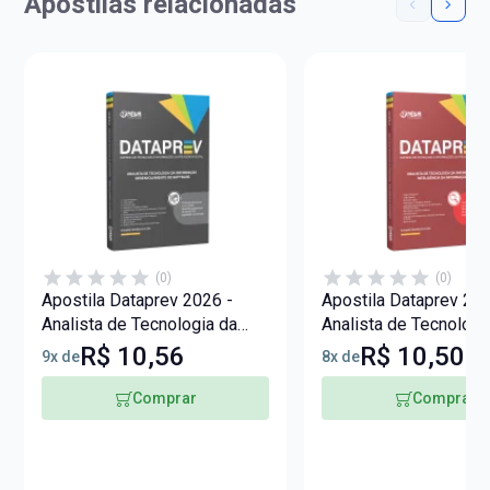
Apostilas relacionadas
(0)
(0)
Apostila Dataprev 2026 -
Apostila Dataprev 202
Analista de Tecnologia da
Analista de Tecnologi
Informação -
Informação - Inteligên
R$ 10,56
R$ 10,50
9x de
8x de
Desenvolvimento de
Informação
Software
Comprar
Comprar